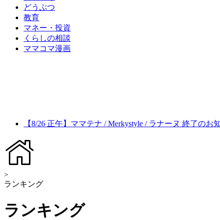
どうぶつ
教育
マネー・投資
くらしの相談
ママコマ漫画
【8/26 正午】ママテナ / Merkystyle / ラナーヌ 終了の
>
ランキング
ランキング