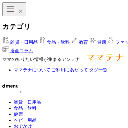
カテゴリ
雑貨・日用品
食品・飲料
教育
健康
ファ
漫画コラム
ママの知りたい情報が集まるアンテナ
ママテナについて
ご利用にあたって
タグ一覧
>
雑貨・日用品
食品・飲料
健康
ベビー用品
おでかけ