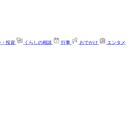
ー・投資
くらしの相談
行事
おでかけ
エンタメ