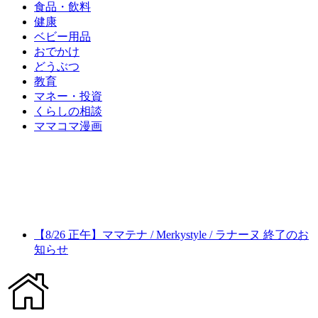
食品・飲料
健康
ベビー用品
おでかけ
どうぶつ
教育
マネー・投資
くらしの相談
ママコマ漫画
【8/26 正午】ママテナ / Merkystyle / ラナーヌ 終了のお
知らせ