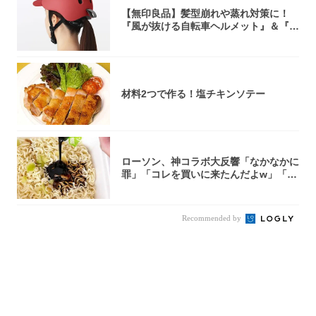
【無印良品】髪型崩れや蒸れ対策に！
『風が抜ける自転車ヘルメット』＆『2
0型自転車...
材料2つで作る！塩チキンソテー
ローソン、神コラボ大反響「なかなかに
罪」「コレを買いに来たんだよw」「３
件まわっ...
Recommended by