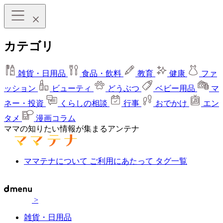
カテゴリ
雑貨・日用品
食品・飲料
教育
健康
ファ
ッション
ビューティ
どうぶつ
ベビー用品
マ
ネー・投資
くらしの相談
行事
おでかけ
エン
タメ
漫画コラム
ママの知りたい情報が集まるアンテナ
ママテナについて
ご利用にあたって
タグ一覧
>
雑貨・日用品