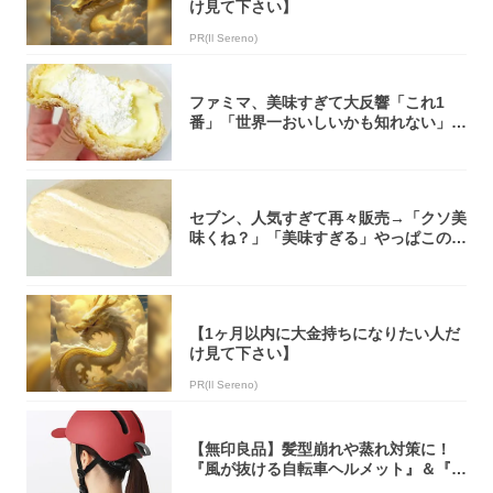
け見て下さい】
PR(Il Sereno)
ファミマ、美味すぎて大反響「これ1
番」「世界一おいしいかも知れない」
「飲めそう」
セブン、人気すぎて再々販売→「クソ美
味くね？」「美味すぎる」やっぱこのク
オリティ...
【1ヶ月以内に大金持ちになりたい人だ
け見て下さい】
PR(Il Sereno)
【無印良品】髪型崩れや蒸れ対策に！
『風が抜ける自転車ヘルメット』＆『2
0型自転車...