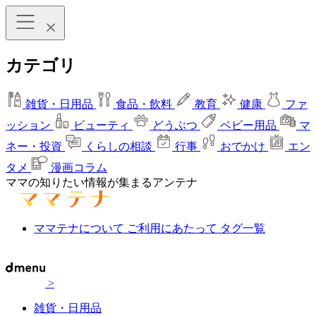
カテゴリ
雑貨・日用品
食品・飲料
教育
健康
ファ
ッション
ビューティ
どうぶつ
ベビー用品
マ
ネー・投資
くらしの相談
行事
おでかけ
エン
タメ
漫画コラム
ママの知りたい情報が集まるアンテナ
ママテナについて
ご利用にあたって
タグ一覧
>
雑貨・日用品