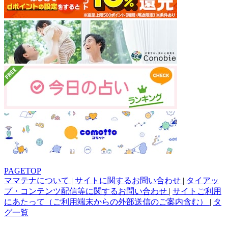
PAGETOP
ママテナについて
|
サイトに関するお問い合わせ
|
タイアッ
プ・コンテンツ配信等に関するお問い合わせ
|
サイトご利用
にあたって（ご利用端末からの外部送信のご案内含む）
|
タ
グ一覧