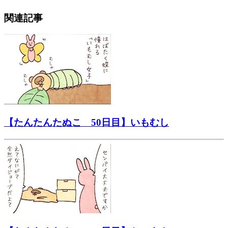
関連記事
【たんたんたぬこ 50日目】いもむし