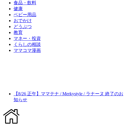
食品・飲料
健康
ベビー用品
おでかけ
どうぶつ
教育
マネー・投資
くらしの相談
ママコマ漫画
【8/26 正午】ママテナ / Merkystyle / ラナーヌ 終了のお
知らせ