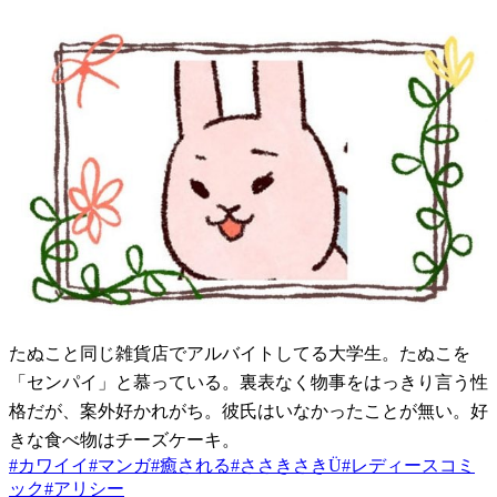
たぬこと同じ雑貨店でアルバイトしてる大学生。たぬこを
「センパイ」と慕っている。裏表なく物事をはっきり言う性
格だが、案外好かれがち。彼氏はいなかったことが無い。好
きな食べ物はチーズケーキ。
#
カワイイ
#
マンガ
#
癒される
#
ささきさきÜ
#
レディースコミ
ック
#
アリシー