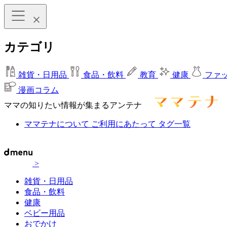
カテゴリ
雑貨・日用品
食品・飲料
教育
健康
ファ
漫画コラム
ママの知りたい情報が集まるアンテナ
ママテナについて
ご利用にあたって
タグ一覧
>
雑貨・日用品
食品・飲料
健康
ベビー用品
おでかけ