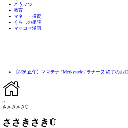
どうぶつ
教育
マネー・投資
くらしの相談
ママコマ漫画
【8/26 正午】ママテナ / Merkystyle / ラナーヌ 終了の
>
ささきさきÜ
ささきさきÜ