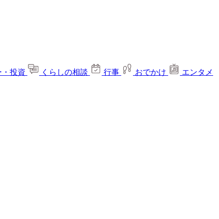
ー・投資
くらしの相談
行事
おでかけ
エンタメ