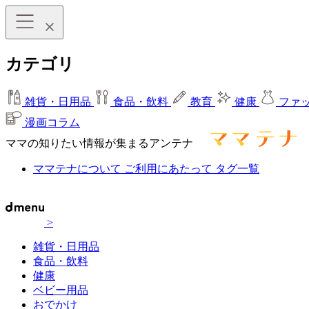
カテゴリ
雑貨・日用品
食品・飲料
教育
健康
ファ
漫画コラム
ママの知りたい情報が集まるアンテナ
ママテナについて
ご利用にあたって
タグ一覧
>
雑貨・日用品
食品・飲料
健康
ベビー用品
おでかけ