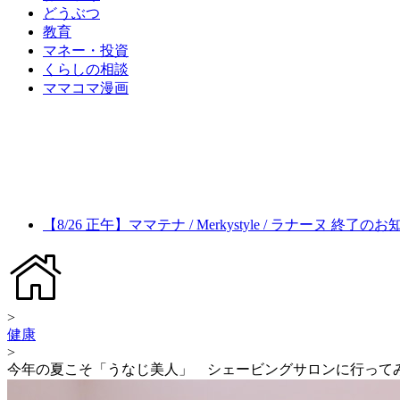
どうぶつ
教育
マネー・投資
くらしの相談
ママコマ漫画
【8/26 正午】ママテナ / Merkystyle / ラナーヌ 終了の
>
健康
>
今年の夏こそ「うなじ美人」 シェービングサロンに行って