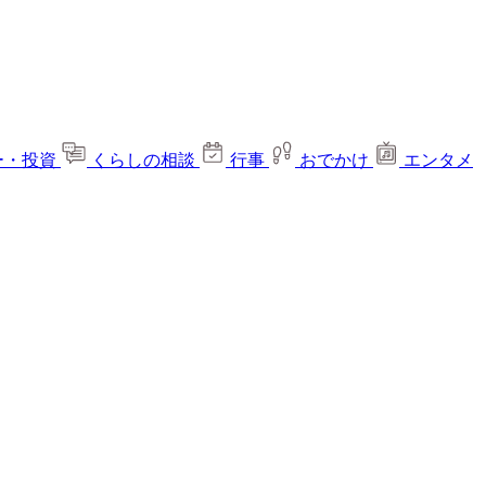
ー・投資
くらしの相談
行事
おでかけ
エンタメ