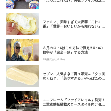
「たったこれだけ」突破ファイル放送で
大注目！...
ファミマ、美味すぎて大反響「これ1
番」「世界一おいしいかも知れない」
「飲めそう」
８月のロト6はこの方法で買え!!６つの
数字が『完全一致』する方法
PR(株式会社MURA)
セブン、人気すぎて再々販売→「クソ美
味くね？」「美味すぎる」やっぱこのク
オリティ...
ユニフレーム『ファイアレイル』発売！
二重遮熱板搭載のロースタイル向け低型
焚き火台