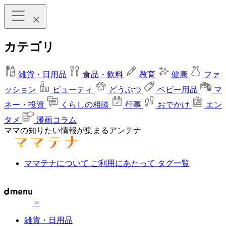
カテゴリ
雑貨・日用品
食品・飲料
教育
健康
ファ
ッション
ビューティ
どうぶつ
ベビー用品
マ
ネー・投資
くらしの相談
行事
おでかけ
エン
タメ
漫画コラム
ママの知りたい情報が集まるアンテナ
ママテナについて
ご利用にあたって
タグ一覧
>
雑貨・日用品