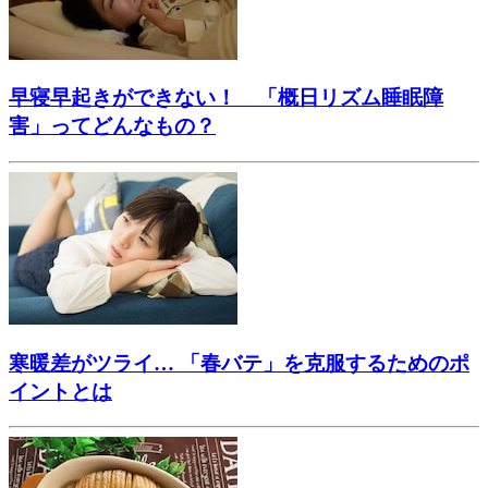
早寝早起きができない！ 「概日リズム睡眠障
害」ってどんなもの？
寒暖差がツライ… 「春バテ」を克服するためのポ
イントとは