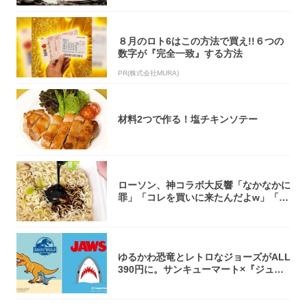
８月のロト6はこの方法で買え!!６つの
数字が『完全一致』する方法
PR(株式会社MURA)
材料2つで作る！塩チキンソテー
ローソン、神コラボ大反響「なかなかに
罪」「コレを買いに来たんだよw」「３
件まわっ...
ゆるかわ恐竜とレトロなジョーズがALL
390円に。サンキューマート×『ジュラ
シッ...