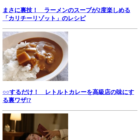
まさに裏技！ ラーメンのスープが2度楽しめる
「カリチーリゾット」のレシピ
○○するだけ！ レトルトカレーを高級店の味にす
る裏ワザ!?