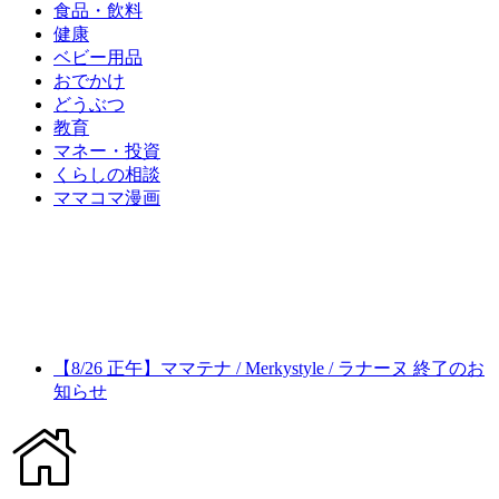
食品・飲料
健康
ベビー用品
おでかけ
どうぶつ
教育
マネー・投資
くらしの相談
ママコマ漫画
【8/26 正午】ママテナ / Merkystyle / ラナーヌ 終了のお
知らせ