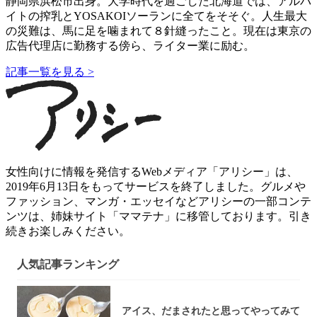
静岡県浜松市出身。大学時代を過ごした北海道では、アルバ
イトの搾乳とYOSAKOIソーランに全てをそそぐ。人生最大
の災難は、馬に足を噛まれて８針縫ったこと。現在は東京の
広告代理店に勤務する傍ら、ライター業に励む。
記事一覧を見る >
女性向けに情報を発信するWebメディア「アリシー」は、
2019年6月13日をもってサービスを終了しました。グルメや
ファッション、マンガ・エッセイなどアリシーの一部コンテ
ンツは、姉妹サイト「ママテナ」に移管しております。引き
続きお楽しみください。
人気記事ランキング
アイス、だまされたと思ってやってみて