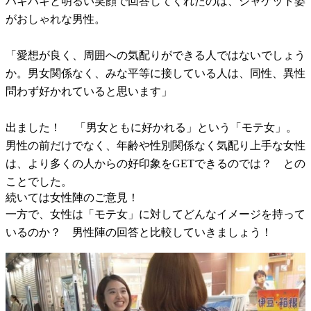
ハキハキと明るい笑顔で回答してくれたのは、ジャケット姿
がおしゃれな男性。
「愛想が良く、周囲への気配りができる人ではないでしょう
か。男女関係なく、みな平等に接している人は、同性、異性
問わず好かれていると思います」
出ました！ 「男女ともに好かれる」という「モテ女」。
男性の前だけでなく、年齢や性別関係なく気配り上手な女性
は、より多くの人からの好印象をGETできるのでは？ との
ことでした。
続いては女性陣のご意見！
一方で、女性は「モテ女」に対してどんなイメージを持って
いるのか？ 男性陣の回答と比較していきましょう！