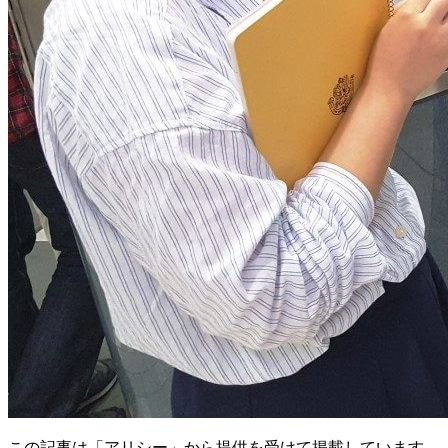
この記事は「アリシー」から提供を受けて掲載しています