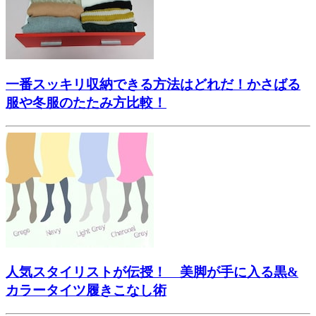
一番スッキリ収納できる方法はどれだ！かさばる
服や冬服のたたみ方比較！
人気スタイリストが伝授！ 美脚が手に入る黒&
カラータイツ履きこなし術