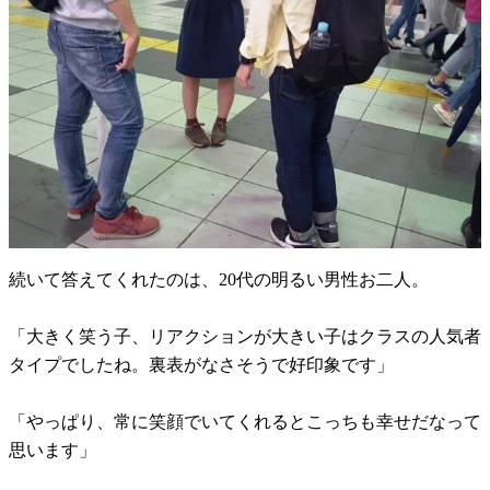
続いて答えてくれたのは、20代の明るい男性お二人。
「大きく笑う子、リアクションが大きい子はクラスの人気者
タイプでしたね。裏表がなさそうで好印象です」
「やっぱり、常に笑顔でいてくれるとこっちも幸せだなって
思います」