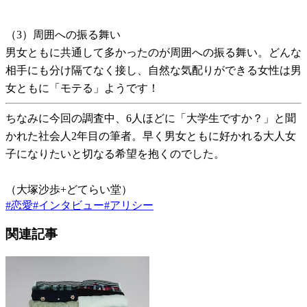
（3）周囲への振る舞い
男女ともに共通して多かったのが周囲への振る舞い。どんな
相手にも分け隔てなく接し、自然な気配りができる女性は男
女ともに「モテる」ようです！
ちなみに今回の調査中、6人ほどに「大学生ですか？」と聞
かれた社会人2年目の筆者。早く男女ともに好かれる大人女
子になりたいと切なる希望を抱くのでした。
（大塚沙歩+どてらい堂）
#
恋愛
#
インタビュー
#
アリシー
関連記事