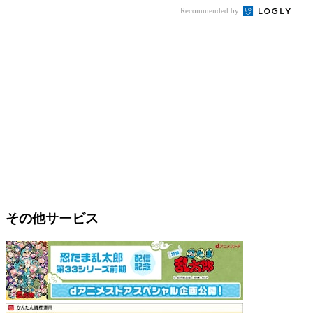
Recommended by
その他サービス