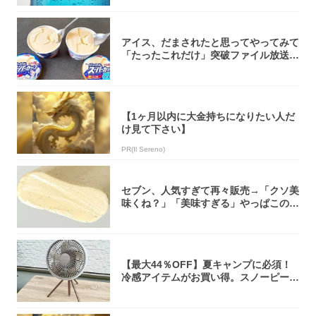
アイス、だまされたと思ってやってみて
「たったこれだけ」突破ファイル放送で
大注目！...
【1ヶ月以内に大金持ちになりたい人だ
け見て下さい】
PR(Il Sereno)
セブン、人気すぎて再々販売→「クソ美
味くね？」「美味すぎる」やっぱこのク
オリティ...
【最大44％OFF】夏キャンプに必須！
冷感アイテムがお買い得。スノーピー
ク・ロゴ...