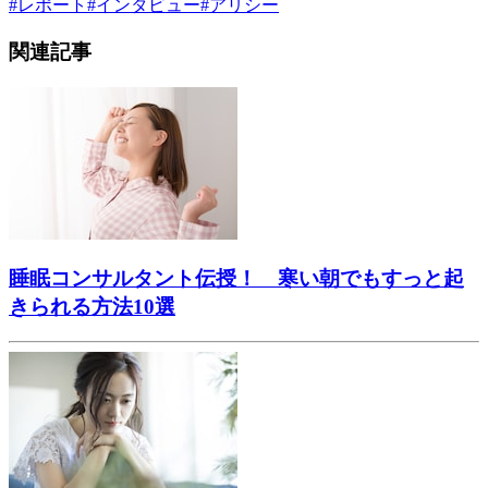
#
レポート
#
インタビュー
#
アリシー
関連記事
睡眠コンサルタント伝授！ 寒い朝でもすっと起
きられる方法10選