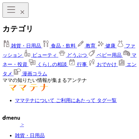
カテゴリ
雑貨・日用品
食品・飲料
教育
健康
ファ
ッション
ビューティ
どうぶつ
ベビー用品
マ
ネー・投資
くらしの相談
行事
おでかけ
エン
タメ
漫画コラム
ママの知りたい情報が集まるアンテナ
ママテナについて
ご利用にあたって
タグ一覧
>
雑貨・日用品