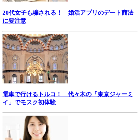
20代女子も騙される！ 婚活アプリのデート商法
に要注意
電車で行けるトルコ！ 代々木の「東京ジャーミ
イ」でモスク初体験