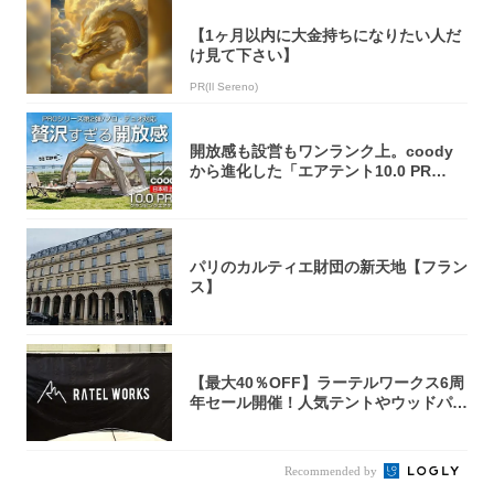
【1ヶ月以内に大金持ちになりたい人だ
け見て下さい】
PR(Il Sereno)
開放感も設営もワンランク上。coody
から進化した「エアテント10.0 PR
O」...
パリのカルティエ財団の新天地【フラン
ス】
【最大40％OFF】ラーテルワークス6周
年セール開催！人気テントやウッドパネ
ルテ...
Recommended by