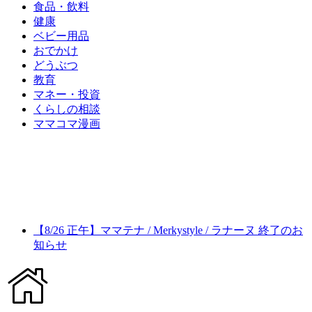
食品・飲料
健康
ベビー用品
おでかけ
どうぶつ
教育
マネー・投資
くらしの相談
ママコマ漫画
【8/26 正午】ママテナ / Merkystyle / ラナーヌ 終了のお
知らせ