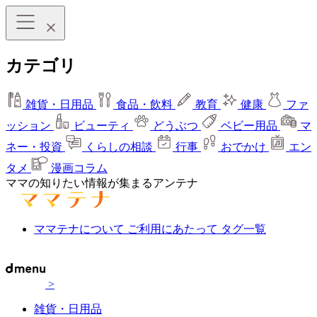
カテゴリ
雑貨・日用品
食品・飲料
教育
健康
ファ
ッション
ビューティ
どうぶつ
ベビー用品
マ
ネー・投資
くらしの相談
行事
おでかけ
エン
タメ
漫画コラム
ママの知りたい情報が集まるアンテナ
ママテナについて
ご利用にあたって
タグ一覧
>
雑貨・日用品