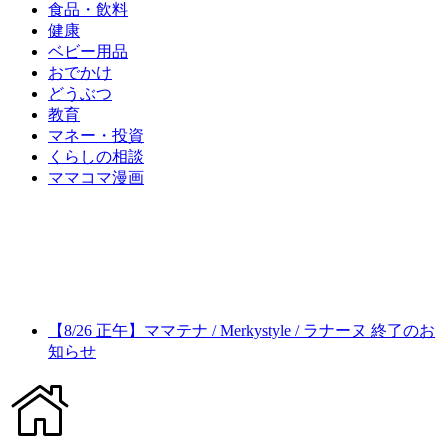
食品・飲料
健康
ベビー用品
おでかけ
どうぶつ
教育
マネー・投資
くらしの相談
ママコマ漫画
【8/26 正午】ママテナ / Merkystyle / ラナーヌ 終了のお
知らせ