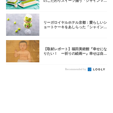
のこだわりスイーツ揃う「シャインマス
カットの...
リーガロイヤルホテル京都：愛らしいシ
ョートケーキをあしらった「シャインマ
スカット...
【取材レポート】福田美術館『幸せにな
りたい！ ー祈りの絵画ー』幸せは自力
で掴む派...
Recommended by