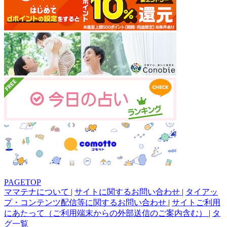
PAGETOP
ママテナについて
|
サイトに関するお問い合わせ
|
タイアッ
プ・コンテンツ配信等に関するお問い合わせ
|
サイトご利用
にあたって（ご利用端末からの外部送信のご案内含む）
|
タ
グ一覧