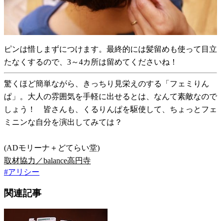
ピンは惜しまずにつけます。最終的には髪留めも使って目立
たなくするので、3～4カ所は留めてくださいね！
驚くほど簡単ながら、きっちり見栄えのする「フェミりん
ぱ」。大人の雰囲気を手軽に出せるとは、なんて素敵なので
しょう！ 皆さんも、くるりんぱを駆使して、ちょっとフェ
ミニンな自分を演出してみては？
(ADモリーナ＋どてらい堂)
取材協力／balance高円寺
#
アリシー
関連記事