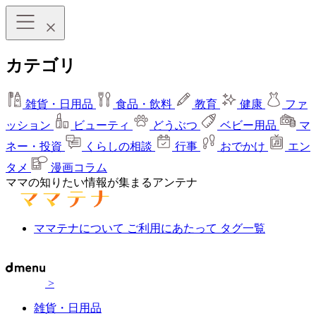
カテゴリ
雑貨・日用品
食品・飲料
教育
健康
ファ
ッション
ビューティ
どうぶつ
ベビー用品
マ
ネー・投資
くらしの相談
行事
おでかけ
エン
タメ
漫画コラム
ママの知りたい情報が集まるアンテナ
ママテナについて
ご利用にあたって
タグ一覧
>
雑貨・日用品