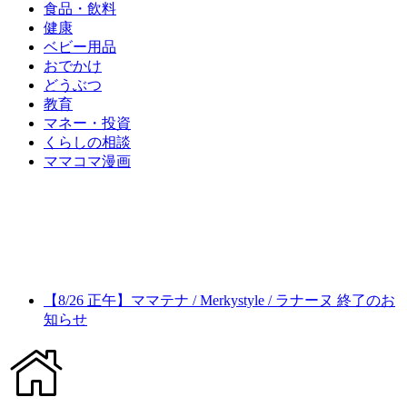
食品・飲料
健康
ベビー用品
おでかけ
どうぶつ
教育
マネー・投資
くらしの相談
ママコマ漫画
【8/26 正午】ママテナ / Merkystyle / ラナーヌ 終了のお
知らせ