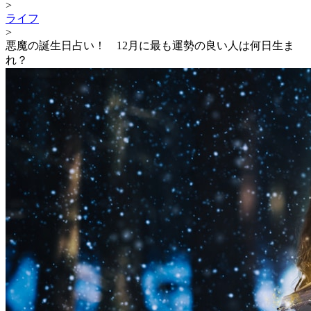
>
ライフ
>
悪魔の誕生日占い！ 12月に最も運勢の良い人は何日生ま
れ？