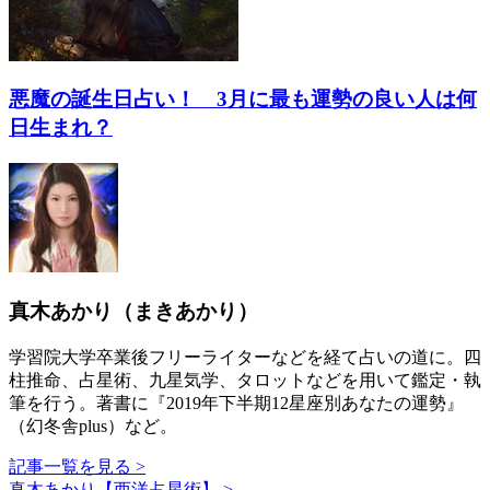
悪魔の誕生日占い！ 3月に最も運勢の良い人は何
日生まれ？
真木あかり（まきあかり）
学習院大学卒業後フリーライターなどを経て占いの道に。四
柱推命、占星術、九星気学、タロットなどを用いて鑑定・執
筆を行う。著書に『2019年下半期12星座別あなたの運勢』
（幻冬舎plus）など。
記事一覧を見る >
真木あかり【西洋占星術】 >