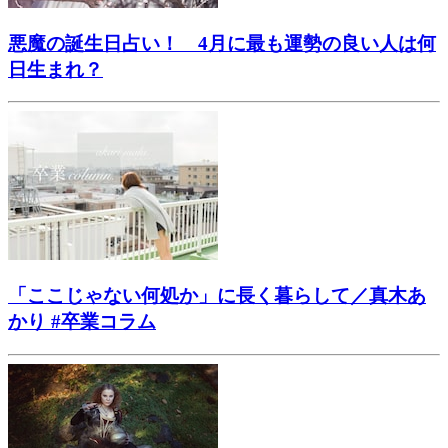
悪魔の誕生日占い！ 4月に最も運勢の良い人は何
日生まれ？
「ここじゃない何処か」に長く暮らして／真木あ
かり #卒業コラム