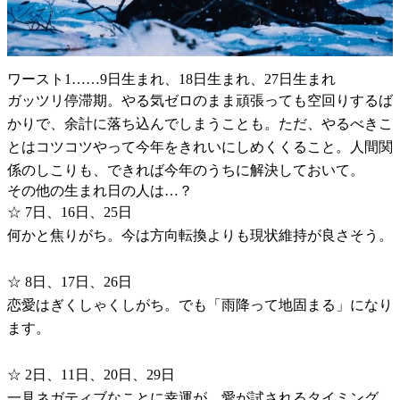
ワースト1……9日生まれ、18日生まれ、27日生まれ
ガッツリ停滞期。やる気ゼロのまま頑張っても空回りするば
かりで、余計に落ち込んでしまうことも。ただ、やるべきこ
とはコツコツやって今年をきれいにしめくくること。人間関
係のしこりも、できれば今年のうちに解決しておいて。
その他の生まれ日の人は…？
☆ 7日、16日、25日
何かと焦りがち。今は方向転換よりも現状維持が良さそう。
☆ 8日、17日、26日
恋愛はぎくしゃくしがち。でも「雨降って地固まる」になり
ます。
☆ 2日、11日、20日、29日
一見ネガティブなことに幸運が。愛が試されるタイミング