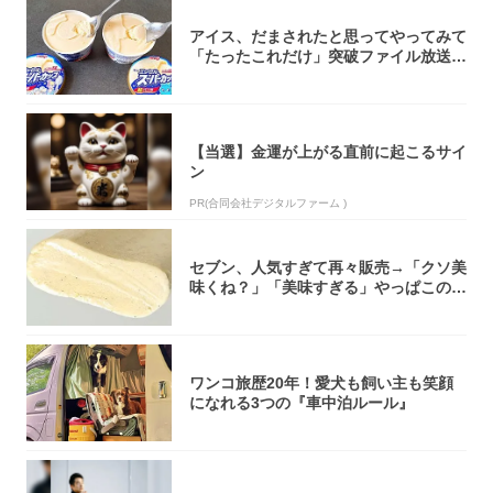
アイス、だまされたと思ってやってみて
「たったこれだけ」突破ファイル放送で
大注目！...
【当選】金運が上がる直前に起こるサイ
ン
PR(合同会社デジタルファーム )
セブン、人気すぎて再々販売→「クソ美
味くね？」「美味すぎる」やっぱこのク
オリティ...
ワンコ旅歴20年！愛犬も飼い主も笑顔
になれる3つの『車中泊ルール』