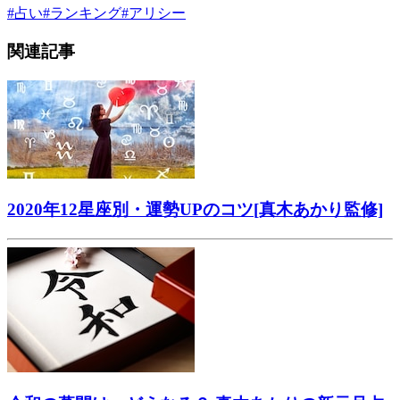
#
占い
#
ランキング
#
アリシー
関連記事
2020年12星座別・運勢UPのコツ[真木あかり監修]