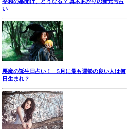
令和の幕開け、どうなる？ 真木あかりの新元号占
い
悪魔の誕生日占い！ 5月に最も運勢の良い人は何
日生まれ？