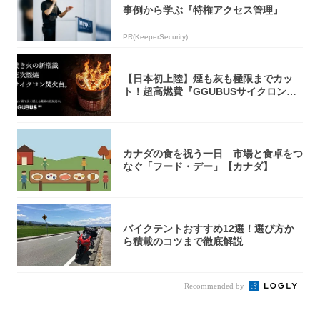
事例から学ぶ『特権アクセス管理』
PR(KeeperSecurity)
【日本初上陸】煙も灰も極限までカッ
ト！超高燃費『GGUBUSサイクロン焚
火台』が...
カナダの食を祝う一日 市場と食卓をつ
なぐ「フード・デー」【カナダ】
バイクテントおすすめ12選！選び方か
ら積載のコツまで徹底解説
Recommended by