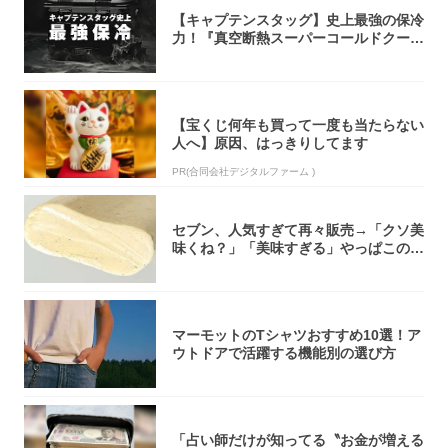
【キャプテンスタッグ】史上最強の保冷
力！『真空断熱スーパーコールドクーラ
ーボック...
【宝くじ何年も買って一度も当たらない
人へ】原因、はっきりしてます
PR(合同会社デジタルファーム )
セブン、人気すぎて再々販売→「クソ美
味くね？」「美味すぎる」やっぱこのク
オリティ...
マーモットのTシャツおすすめ10選！ア
ウトドアで活躍する機能別の選び方
「占い師だけが知ってる〝お金が増える