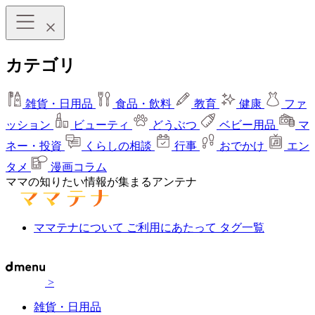
カテゴリ
雑貨・日用品
食品・飲料
教育
健康
ファ
ッション
ビューティ
どうぶつ
ベビー用品
マ
ネー・投資
くらしの相談
行事
おでかけ
エン
タメ
漫画コラム
ママの知りたい情報が集まるアンテナ
ママテナについて
ご利用にあたって
タグ一覧
>
雑貨・日用品