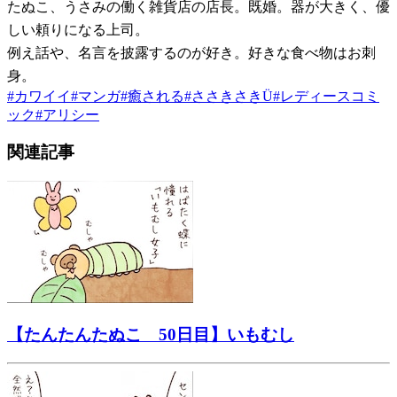
たぬこ、うさみの働く雑貨店の店長。既婚。器が大きく、優
しい頼りになる上司。
例え話や、名言を披露するのが好き。好きな食べ物はお刺
身。
#
カワイイ
#
マンガ
#
癒される
#
ささきさきÜ
#
レディースコミ
ック
#
アリシー
関連記事
【たんたんたぬこ 50日目】いもむし