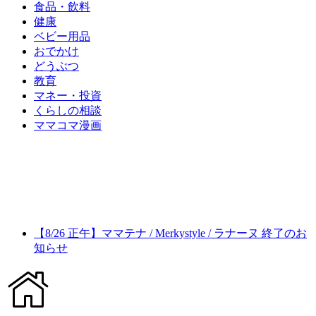
食品・飲料
健康
ベビー用品
おでかけ
どうぶつ
教育
マネー・投資
くらしの相談
ママコマ漫画
【8/26 正午】ママテナ / Merkystyle / ラナーヌ 終了のお
知らせ