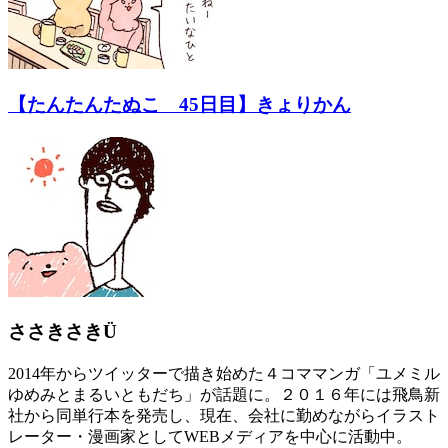
【たんたんたぬこ 45日目】きょりかん
ささきさきÜ
2014年からツイッターで描き始めた４コママンガ「ユメミル
ゆめみとまるいともだち」が話題に。２０１６年には飛鳥新
社から同単行本を発売し、現在、会社に勤めながらイラスト
レーター・漫画家としてWEBメディアを中心に活動中。