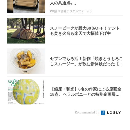
人の共通点〟」
PR(合同会社デジタルファーム )
スノーピークが最大60％OFF！テント
も焚き火台も楽天で大幅値下げ中
セブンでもろ活！新作「焼きとうもろこ
しスムージー」が飲む新体験だった【東
京の一部...
【銀座・和光】6名の作家による原画全
18点。ヘラルボニーとの特別企画展「G
OOD...
Recommended by