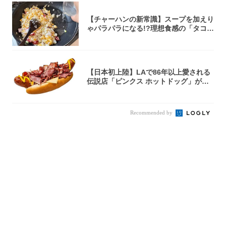
【チャーハンの新常識】スープを加えり
ゃパラパラになる!?理想食感の「タコチ
ャーハ...
【日本初上陸】LAで86年以上愛される
伝説店「ピンクス ホットドッグ」が年
内に東...
Recommended by