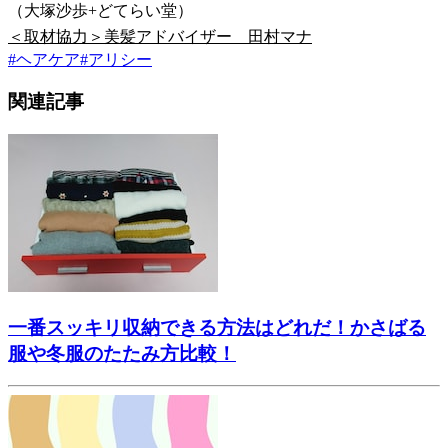
（大塚沙歩+どてらい堂）
＜取材協力＞美髪アドバイザー 田村マナ
#
ヘアケア
#
アリシー
関連記事
一番スッキリ収納できる方法はどれだ！かさばる
服や冬服のたたみ方比較！