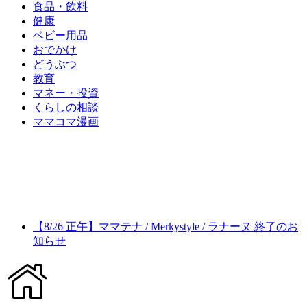
食品・飲料
健康
ベビー用品
おでかけ
どうぶつ
教育
マネー・投資
くらしの相談
ママコマ漫画
【8/26 正午】ママテナ / Merkystyle / ラナーヌ 終了のお
知らせ