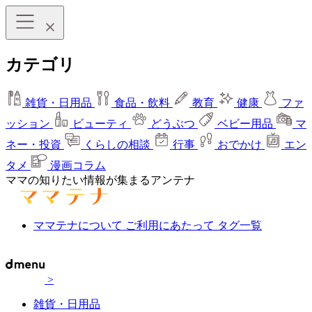
カテゴリ
雑貨・日用品
食品・飲料
教育
健康
ファ
ッション
ビューティ
どうぶつ
ベビー用品
マ
ネー・投資
くらしの相談
行事
おでかけ
エン
タメ
漫画コラム
ママの知りたい情報が集まるアンテナ
ママテナについて
ご利用にあたって
タグ一覧
>
雑貨・日用品