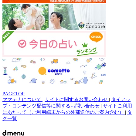
PAGETOP
ママテナについて
|
サイトに関するお問い合わせ
|
タイアッ
プ・コンテンツ配信等に関するお問い合わせ
|
サイトご利用
にあたって（ご利用端末からの外部送信のご案内含む）
|
タ
グ一覧