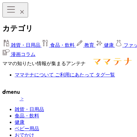
カテゴリ
雑貨・日用品
食品・飲料
教育
健康
ファ
漫画コラム
ママの知りたい情報が集まるアンテナ
ママテナについて
ご利用にあたって
タグ一覧
>
雑貨・日用品
食品・飲料
健康
ベビー用品
おでかけ