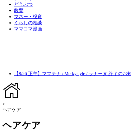
どうぶつ
教育
マネー・投資
くらしの相談
ママコマ漫画
【8/26 正午】ママテナ / Merkystyle / ラナーヌ 終了の
>
ヘアケア
ヘアケア