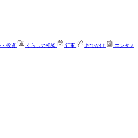
ー・投資
くらしの相談
行事
おでかけ
エンタメ