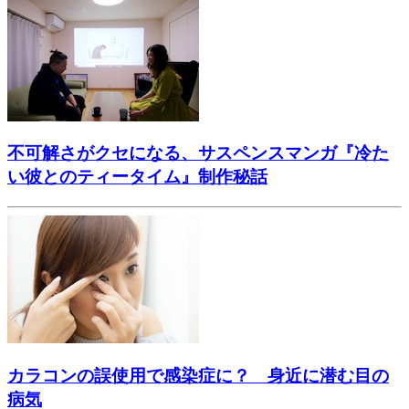
不可解さがクセになる、サスペンスマンガ『冷た
い彼とのティータイム』制作秘話
カラコンの誤使用で感染症に？ 身近に潜む目の
病気