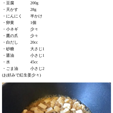
・豆腐 200g
・天かす 28g
・にんにく 半かけ
・卵黄 1個
・小ネギ 少々
・鷹の爪 少々
・白だし 20cc
・砂糖 大さじ1
・醤油 小さじ1
・水 45cc
・ごま油 小さじ2
(お好みで紅生姜少々)