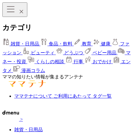
カテゴリ
雑貨・日用品
食品・飲料
教育
健康
ファ
ッション
ビューティ
どうぶつ
ベビー用品
マ
ネー・投資
くらしの相談
行事
おでかけ
エン
タメ
漫画コラム
ママの知りたい情報が集まるアンテナ
ママテナについて
ご利用にあたって
タグ一覧
>
雑貨・日用品