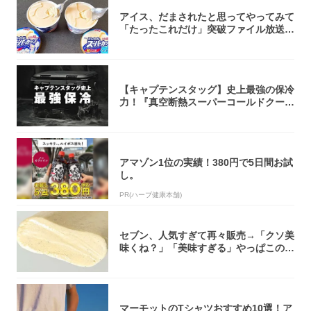
アイス、だまされたと思ってやってみて
「たったこれだけ」突破ファイル放送で
大注目！...
【キャプテンスタッグ】史上最強の保冷
力！『真空断熱スーパーコールドクーラ
ーボック...
アマゾン1位の実績！380円で5日間お試
し。
PR(ハーブ健康本舗)
セブン、人気すぎて再々販売→「クソ美
味くね？」「美味すぎる」やっぱこのク
オリティ...
マーモットのTシャツおすすめ10選！ア