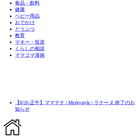
食品・飲料
健康
ベビー用品
おでかけ
どうぶつ
教育
マネー・投資
くらしの相談
ママコマ漫画
【8/26 正午】ママテナ / Merkystyle / ラナーヌ 終了のお
知らせ