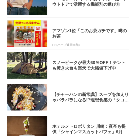
ウトドアで活躍する機能別の選び方
アマゾン1位「このお茶ガチです」噂の
お茶
PR(ハーブ健康本舗)
スノーピークが最大60％OFF！テント
も焚き火台も楽天で大幅値下げ中
【チャーハンの新常識】スープを加えり
ゃパラパラになる!?理想食感の「タコチ
ャーハ...
ホテルメトロポリタン 川崎：夜帯も提
供「シャインマスカットパフェ」9月1