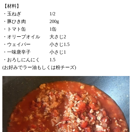
【材料】
・玉ねぎ 1/2
・豚ひき肉 200g
・トマト缶 1缶
・オリーブオイル 大さじ2
・ウェイパー 小さじ1.5
・一味唐辛子 小さじ1
・おろしにんにく 1.5
(お好みでラー油もしくは粉チーズ)