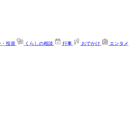
ー・投資
くらしの相談
行事
おでかけ
エンタメ