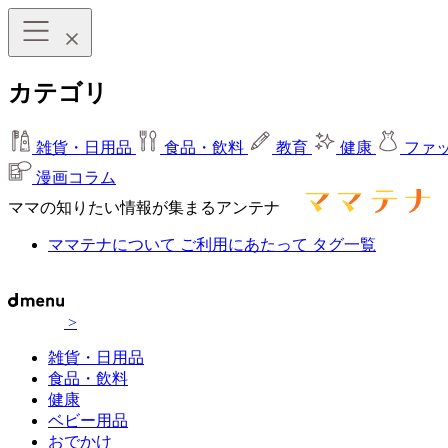
カテゴリ
雑貨・日用品
食品・飲料
教育
健康
ファ
漫画コラム
ママの知りたい情報が集まるアンテナ
ママテナについて
ご利用にあたって
タグ一覧
>
雑貨・日用品
食品・飲料
健康
ベビー用品
おでかけ