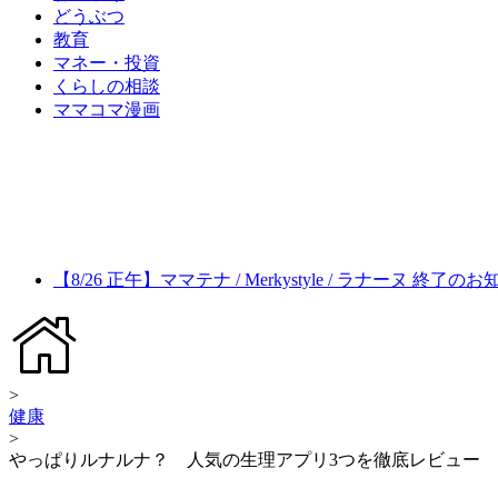
どうぶつ
教育
マネー・投資
くらしの相談
ママコマ漫画
【8/26 正午】ママテナ / Merkystyle / ラナーヌ 終了の
>
健康
>
やっぱりルナルナ？ 人気の生理アプリ3つを徹底レビュー