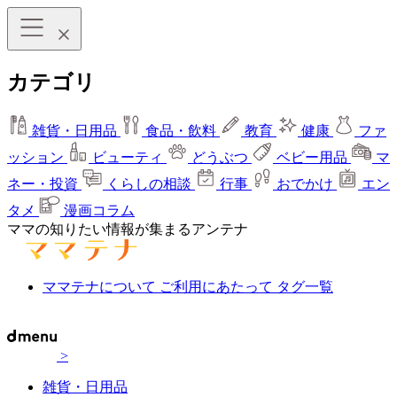
カテゴリ
雑貨・日用品
食品・飲料
教育
健康
ファ
ッション
ビューティ
どうぶつ
ベビー用品
マ
ネー・投資
くらしの相談
行事
おでかけ
エン
タメ
漫画コラム
ママの知りたい情報が集まるアンテナ
ママテナについて
ご利用にあたって
タグ一覧
>
雑貨・日用品