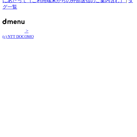
にあたって（ご利用端末からの外部送信のご案内含む）
|
タ
グ一覧
>
(c) NTT DOCOMO