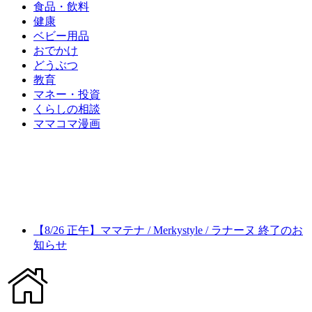
食品・飲料
健康
ベビー用品
おでかけ
どうぶつ
教育
マネー・投資
くらしの相談
ママコマ漫画
【8/26 正午】ママテナ / Merkystyle / ラナーヌ 終了のお
知らせ