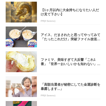
【1ヶ月以内に大金持ちになりたい人だ
け見て下さい】
PR(Il Sereno)
アイス、だまされたと思ってやってみて
「たったこれだけ」突破ファイル放送で
大注目！...
ファミマ、美味すぎて大反響「これ1
番」「世界一おいしいかも知れない」
「飲めそう」
「高額当選者が秘密にしてた金運診断を
暴露します...」
PR(Il Sereno)