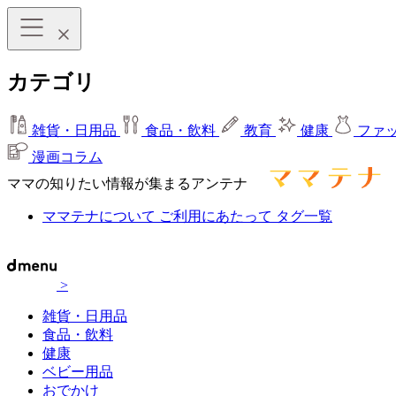
カテゴリ
雑貨・日用品
食品・飲料
教育
健康
ファ
漫画コラム
ママの知りたい情報が集まるアンテナ
ママテナについて
ご利用にあたって
タグ一覧
>
雑貨・日用品
食品・飲料
健康
ベビー用品
おでかけ