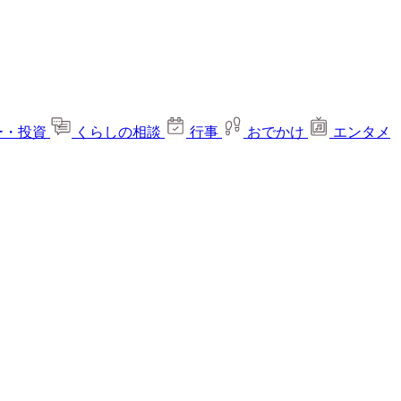
ー・投資
くらしの相談
行事
おでかけ
エンタメ