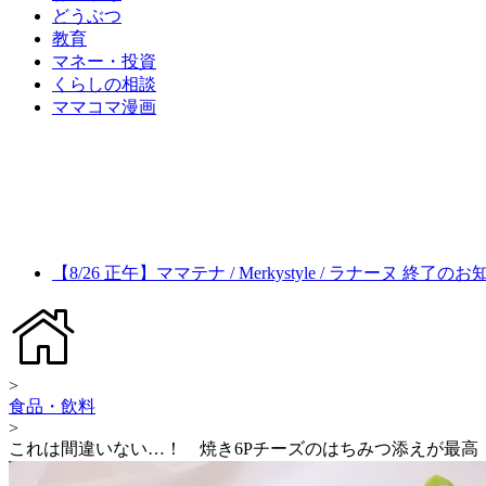
どうぶつ
教育
マネー・投資
くらしの相談
ママコマ漫画
【8/26 正午】ママテナ / Merkystyle / ラナーヌ 終了の
>
食品・飲料
>
これは間違いない…！ 焼き6Pチーズのはちみつ添えが最高