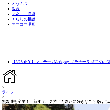
どうぶつ
教育
マネー・投資
くらしの相談
ママコマ漫画
【8/26 正午】ママテナ / Merkystyle / ラナーヌ 終了の
>
ライフ
>
無趣味を卒業！ 新年度、気持ちも新たに好きなことをはじ