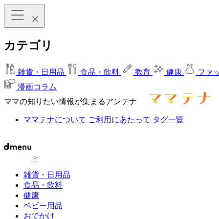
カテゴリ
雑貨・日用品
食品・飲料
教育
健康
ファ
漫画コラム
ママの知りたい情報が集まるアンテナ
ママテナについて
ご利用にあたって
タグ一覧
>
雑貨・日用品
食品・飲料
健康
ベビー用品
おでかけ