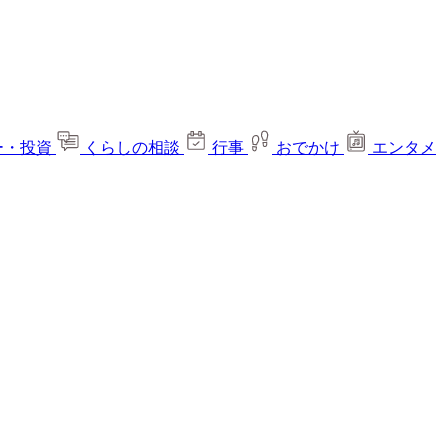
ー・投資
くらしの相談
行事
おでかけ
エンタメ