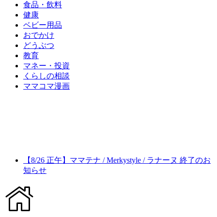
食品・飲料
健康
ベビー用品
おでかけ
どうぶつ
教育
マネー・投資
くらしの相談
ママコマ漫画
【8/26 正午】ママテナ / Merkystyle / ラナーヌ 終了のお
知らせ