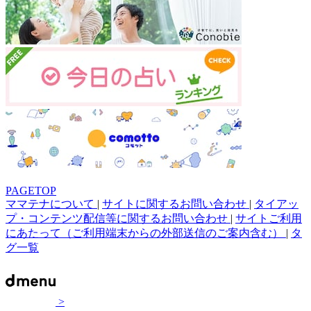
PAGETOP
ママテナについて
|
サイトに関するお問い合わせ
|
タイアッ
プ・コンテンツ配信等に関するお問い合わせ
|
サイトご利用
にあたって（ご利用端末からの外部送信のご案内含む）
|
タ
グ一覧
>