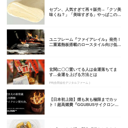
セブン、人気すぎて再々販売→「クソ美
味くね？」「美味すぎる」やっぱこのク
オリティ...
ユニフレーム『ファイアレイル』発売！
二重遮熱板搭載のロースタイル向け低型
焚き火台
玄関に〇〇置いてる人は金運落ちてま
す…金運を上げる方法とは
PR(合同会社デジタルファーム )
【日本初上陸】煙も灰も極限までカッ
ト！超高燃費『GGUBUSサイクロン焚
火台』が...