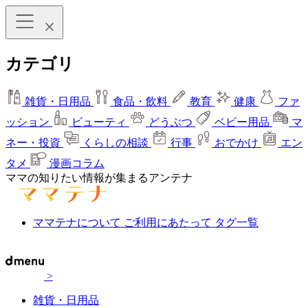
カテゴリ
雑貨・日用品
食品・飲料
教育
健康
ファ
ッション
ビューティ
どうぶつ
ベビー用品
マ
ネー・投資
くらしの相談
行事
おでかけ
エン
タメ
漫画コラム
ママの知りたい情報が集まるアンテナ
ママテナについて
ご利用にあたって
タグ一覧
>
雑貨・日用品