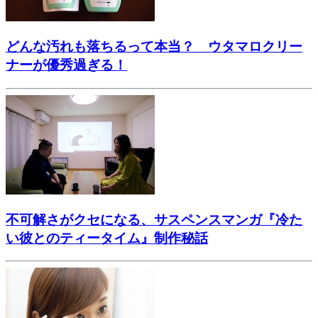
どんな汚れも落ちるって本当？ ウタマロクリー
ナーが優秀過ぎる！
不可解さがクセになる、サスペンスマンガ『冷た
い彼とのティータイム』制作秘話