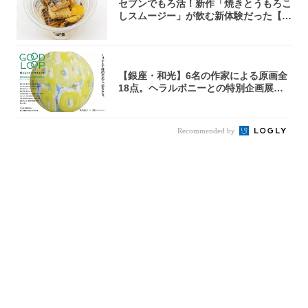
セブンでもろ活！新作「焼きとうもろこ
しスムージー」が飲む新体験だった【東
京の一部...
【銀座・和光】6名の作家による原画全
18点。ヘラルボニーとの特別企画展「G
OOD...
Recommended by