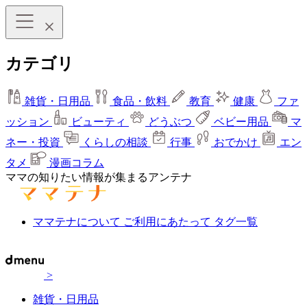
カテゴリ
雑貨・日用品
食品・飲料
教育
健康
ファ
ッション
ビューティ
どうぶつ
ベビー用品
マ
ネー・投資
くらしの相談
行事
おでかけ
エン
タメ
漫画コラム
ママの知りたい情報が集まるアンテナ
ママテナについて
ご利用にあたって
タグ一覧
>
雑貨・日用品