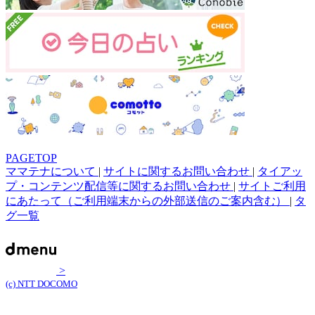
PAGETOP
ママテナについて
|
サイトに関するお問い合わせ
|
タイアッ
プ・コンテンツ配信等に関するお問い合わせ
|
サイトご利用
にあたって（ご利用端末からの外部送信のご案内含む）
|
タ
グ一覧
>
(c) NTT DOCOMO