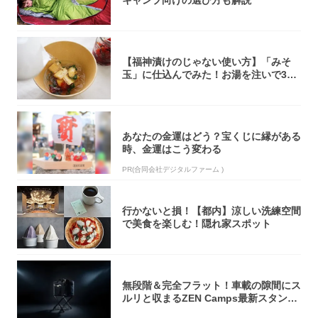
キャンプ向けの選び方も解説
【福神漬けのじゃない使い方】「みそ
玉」に仕込んでみた！お湯を注いで30
秒で…朝の...
あなたの金運はどう？宝くじに縁がある
時、金運はこう変わる
PR(合同会社デジタルファーム )
行かないと損！【都内】涼しい洗練空間
で美食を楽しむ！隠れ家スポット
無段階＆完全フラット！車載の隙間にス
ルリと収まるZEN Camps最新スタンド
が...