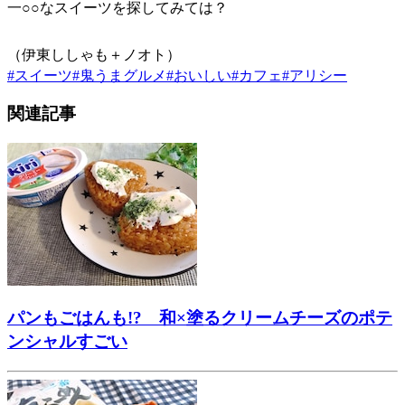
一○○なスイーツを探してみては？
（伊東ししゃも＋ノオト）
#
スイーツ
#
鬼うまグルメ
#
おいしい
#
カフェ
#
アリシー
関連記事
パンもごはんも!? 和×塗るクリームチーズのポテ
ンシャルすごい