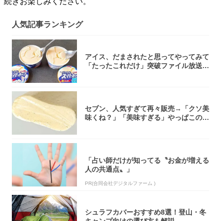
続きお楽しみください。
人気記事ランキング
アイス、だまされたと思ってやってみて
「たったこれだけ」突破ファイル放送で
大注目！...
セブン、人気すぎて再々販売→「クソ美
味くね？」「美味すぎる」やっぱこのク
オリティ...
「占い師だけが知ってる〝お金が増える
人の共通点〟」
PR(合同会社デジタルファーム )
シュラフカバーおすすめ8選！登山・冬