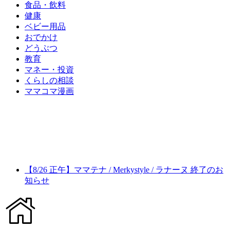
食品・飲料
健康
ベビー用品
おでかけ
どうぶつ
教育
マネー・投資
くらしの相談
ママコマ漫画
【8/26 正午】ママテナ / Merkystyle / ラナーヌ 終了のお
知らせ