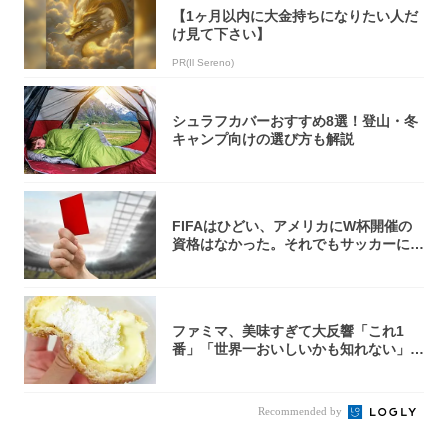
【1ヶ月以内に大金持ちになりたい人だ
け見て下さい】
PR(Il Sereno)
シュラフカバーおすすめ8選！登山・冬
キャンプ向けの選び方も解説
FIFAはひどい、アメリカにW杯開催の
資格はなかった。それでもサッカーには
夢があ...
ファミマ、美味すぎて大反響「これ1
番」「世界一おいしいかも知れない」
「飲めそう」
Recommended by