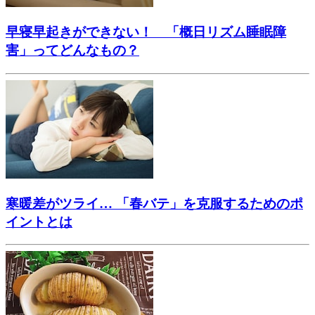
早寝早起きができない！ 「概日リズム睡眠障
害」ってどんなもの？
寒暖差がツライ… 「春バテ」を克服するためのポ
イントとは