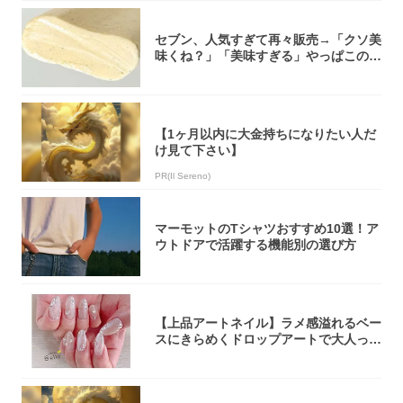
セブン、人気すぎて再々販売→「クソ美
味くね？」「美味すぎる」やっぱこのク
オリティ...
【1ヶ月以内に大金持ちになりたい人だ
け見て下さい】
PR(Il Sereno)
マーモットのTシャツおすすめ10選！ア
ウトドアで活躍する機能別の選び方
【上品アートネイル】ラメ感溢れるベー
スにきらめくドロップアートで大人っぽ
く！