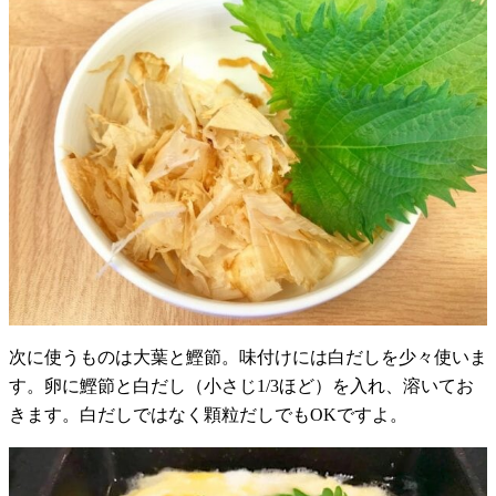
次に使うものは大葉と鰹節。味付けには白だしを少々使いま
す。卵に鰹節と白だし（小さじ1/3ほど）を入れ、溶いてお
きます。白だしではなく顆粒だしでもOKですよ。