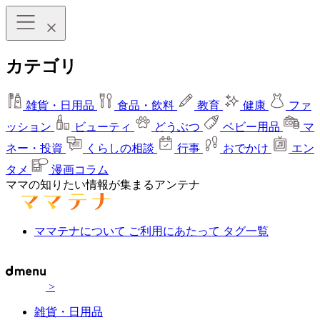
カテゴリ
雑貨・日用品
食品・飲料
教育
健康
ファ
ッション
ビューティ
どうぶつ
ベビー用品
マ
ネー・投資
くらしの相談
行事
おでかけ
エン
タメ
漫画コラム
ママの知りたい情報が集まるアンテナ
ママテナについて
ご利用にあたって
タグ一覧
>
雑貨・日用品