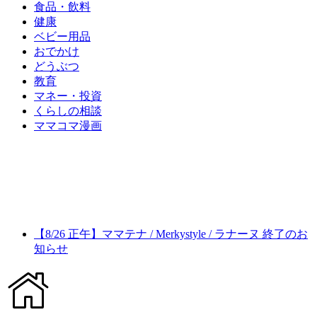
食品・飲料
健康
ベビー用品
おでかけ
どうぶつ
教育
マネー・投資
くらしの相談
ママコマ漫画
【8/26 正午】ママテナ / Merkystyle / ラナーヌ 終了のお
知らせ