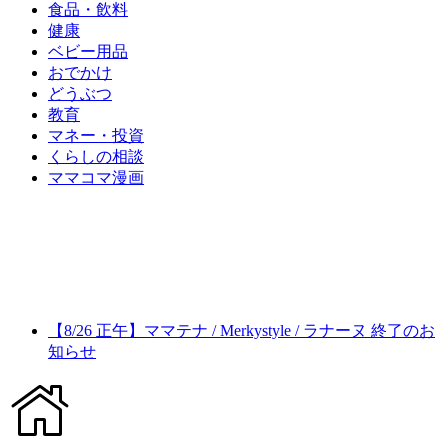
食品・飲料
健康
ベビー用品
おでかけ
どうぶつ
教育
マネー・投資
くらしの相談
ママコマ漫画
【8/26 正午】ママテナ / Merkystyle / ラナーヌ 終了のお
知らせ