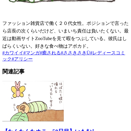
ファッション雑貨店で働く２０代女性。ポジションで言った
ら店長の次くらいだけど、いまいち責任は負いたくない。最
近は動画サイトZooTubeを見て暇をつぶしている。彼氏はし
ばらくいない。好きな食べ物はアボカド。
#
カワイイ
#
マンガ
#
癒される
#
ささきさきÜ
#
レディースコミ
ック
#
アリシー
関連記事