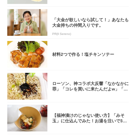
「大金が欲しいなら試して！」あなたも
大金持ちの仲間入りです。
PR(Il Sereno)
材料2つで作る！塩チキンソテー
ローソン、神コラボ大反響「なかなかに
罪」「コレを買いに来たんだよw」「３
件まわっ...
【福神漬けのじゃない使い方】「みそ
玉」に仕込んでみた！お湯を注いで30
秒で…朝の...