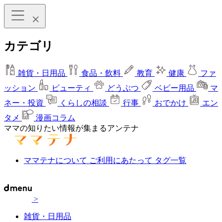
カテゴリ
雑貨・日用品
食品・飲料
教育
健康
ファ
ッション
ビューティ
どうぶつ
ベビー用品
マ
ネー・投資
くらしの相談
行事
おでかけ
エン
タメ
漫画コラム
ママの知りたい情報が集まるアンテナ
ママテナについて
ご利用にあたって
タグ一覧
>
雑貨・日用品