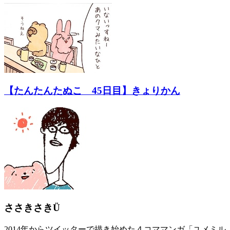
【たんたんたぬこ 45日目】きょりかん
ささきさきÜ
2014年からツイッターで描き始めた４コママンガ「ユメミル