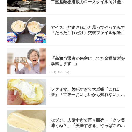
二重遮熱板搭載のロースタイル向け低型
焚き火台
アイス、だまされたと思ってやってみて
「たったこれだけ」突破ファイル放送で
大注目！...
「高額当選者が秘密にしてた金運診断を
暴露します...」
PR(Il Sereno)
ファミマ、美味すぎて大反響「これ1
番」「世界一おいしいかも知れない」
「飲めそう」
セブン、人気すぎて再々販売→「クソ美
味くね？」「美味すぎる」やっぱこのク
オリティ...