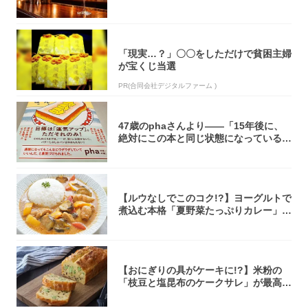
「現実…？」〇〇をしただけで貧困主婦
が宝くじ当選
PR(合同会社デジタルファーム )
47歳のphaさんより――「15年後に、
絶対にこの本と同じ状態になっている自
信が...
【ルウなしでこのコク!?】ヨーグルトで
煮込む本格「夏野菜たっぷりカレー」作
ってみ...
【おにぎりの具がケーキに!?】米粉の
「枝豆と塩昆布のケークサレ」が最高♡
軽食やお...