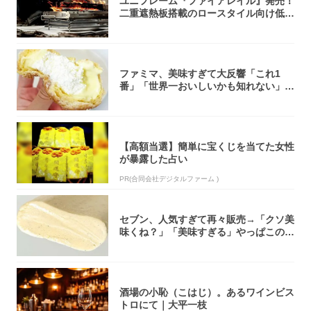
ユニフレーム『ファイアレイル』発売！
二重遮熱板搭載のロースタイル向け低型
焚き火台
ファミマ、美味すぎて大反響「これ1
番」「世界一おいしいかも知れない」
「飲めそう」
【高額当選】簡単に宝くじを当てた女性
が暴露した占い
PR(合同会社デジタルファーム )
セブン、人気すぎて再々販売→「クソ美
味くね？」「美味すぎる」やっぱこのク
オリティ...
酒場の小恥（こはじ）。あるワインビス
トロにて｜大平一枝