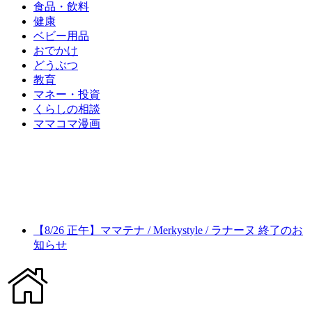
食品・飲料
健康
ベビー用品
おでかけ
どうぶつ
教育
マネー・投資
くらしの相談
ママコマ漫画
【8/26 正午】ママテナ / Merkystyle / ラナーヌ 終了のお
知らせ