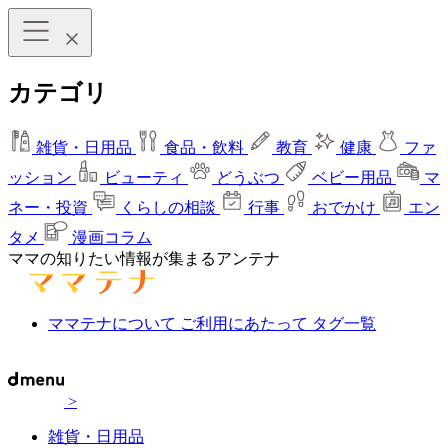
カテゴリ
雑貨・日用品
食品・飲料
教育
健康
ファ
ッション
ビューティ
どうぶつ
ベビー用品
マ
ネー・投資
くらしの相談
行事
おでかけ
エン
タメ
漫画コラム
ママの知りたい情報が集まるアンテナ
ママテナについて
ご利用にあたって
タグ一覧
>
雑貨・日用品