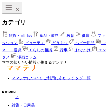
カテゴリ
雑貨・日用品
食品・飲料
教育
健康
ファ
ッション
ビューティ
どうぶつ
ベビー用品
マ
ネー・投資
くらしの相談
行事
おでかけ
エン
タメ
漫画コラム
ママの知りたい情報が集まるアンテナ
ママテナについて
ご利用にあたって
タグ一覧
>
雑貨・日用品