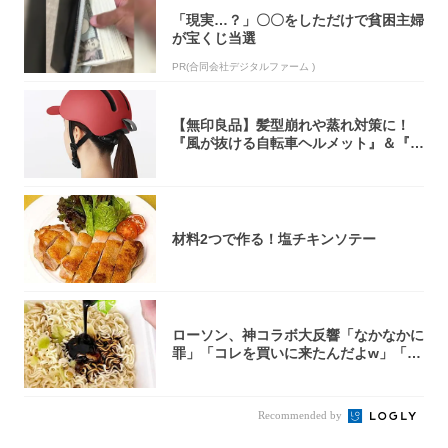
「現実…？」〇〇をしただけで貧困主婦
が宝くじ当選
PR(合同会社デジタルファーム )
【無印良品】髪型崩れや蒸れ対策に！
『風が抜ける自転車ヘルメット』＆『2
0型自転車...
材料2つで作る！塩チキンソテー
ローソン、神コラボ大反響「なかなかに
罪」「コレを買いに来たんだよw」「３
件まわっ...
Recommended by