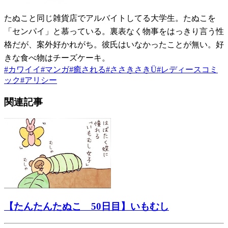
たぬこと同じ雑貨店でアルバイトしてる大学生。たぬこを
「センパイ」と慕っている。裏表なく物事をはっきり言う性
格だが、案外好かれがち。彼氏はいなかったことが無い。好
きな食べ物はチーズケーキ。
#
カワイイ
#
マンガ
#
癒される
#
ささきさきÜ
#
レディースコミ
ック
#
アリシー
関連記事
【たんたんたぬこ 50日目】いもむし