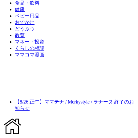
食品・飲料
健康
ベビー用品
おでかけ
どうぶつ
教育
マネー・投資
くらしの相談
ママコマ漫画
【8/26 正午】ママテナ / Merkystyle / ラナーヌ 終了のお
知らせ