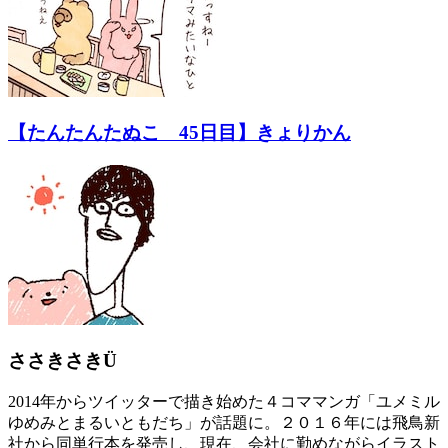
【たんたんたぬこ 45日目】きょりかん
ささきさきÜ
2014年からツイッターで描き始めた４コママンガ「ユメミル
ゆめみとまるいともだち」が話題に。２０１６年には飛鳥新
社から同単行本を発売し、現在、会社に勤めながらイラスト