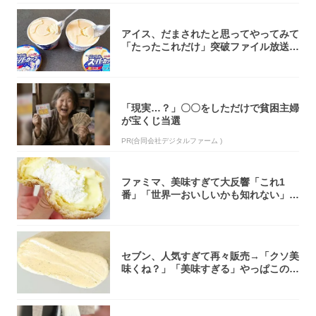
アイス、だまされたと思ってやってみて
「たったこれだけ」突破ファイル放送で
大注目！...
「現実…？」〇〇をしただけで貧困主婦
が宝くじ当選
PR(合同会社デジタルファーム )
ファミマ、美味すぎて大反響「これ1
番」「世界一おいしいかも知れない」
「飲めそう」
セブン、人気すぎて再々販売→「クソ美
味くね？」「美味すぎる」やっぱこのク
オリティ...