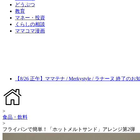
どうぶつ
教育
マネー・投資
くらしの相談
ママコマ漫画
【8/26 正午】ママテナ / Merkystyle / ラナーヌ 終了の
>
食品・飲料
>
フライパンで簡単！「ホットメルトサンド」アレンジ第2弾