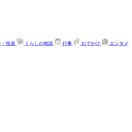
ー・投資
くらしの相談
行事
おでかけ
エンタメ