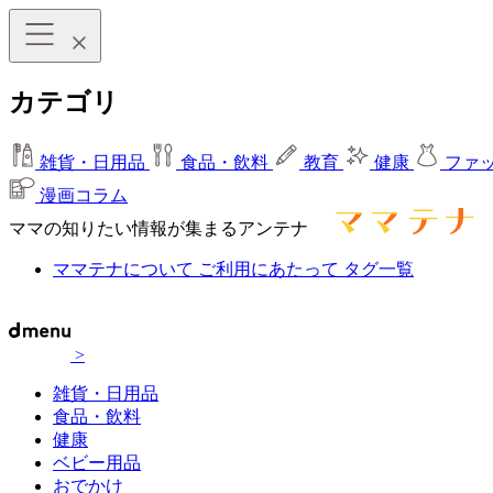
カテゴリ
雑貨・日用品
食品・飲料
教育
健康
ファ
漫画コラム
ママの知りたい情報が集まるアンテナ
ママテナについて
ご利用にあたって
タグ一覧
>
雑貨・日用品
食品・飲料
健康
ベビー用品
おでかけ