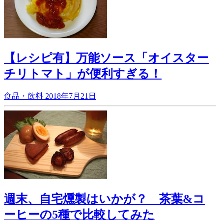
【レシピ有】万能ソース「オイスター
チリトマト」が便利すぎる！
食品・飲料
2018年7月21日
週末、自宅燻製はいかが？ 茶葉&コ
ーヒーの5種で比較してみた