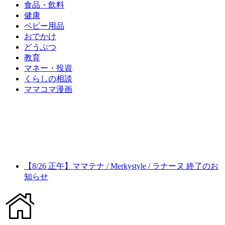
食品・飲料
健康
ベビー用品
おでかけ
どうぶつ
教育
マネー・投資
くらしの相談
ママコマ漫画
【8/26 正午】ママテナ / Merkystyle / ラナーヌ 終了のお
知らせ