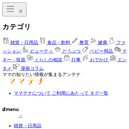
カテゴリ
雑貨・日用品
食品・飲料
教育
健康
ファ
ッション
ビューティ
どうぶつ
ベビー用品
マ
ネー・投資
くらしの相談
行事
おでかけ
エン
タメ
漫画コラム
ママの知りたい情報が集まるアンテナ
ママテナについて
ご利用にあたって
タグ一覧
>
雑貨・日用品