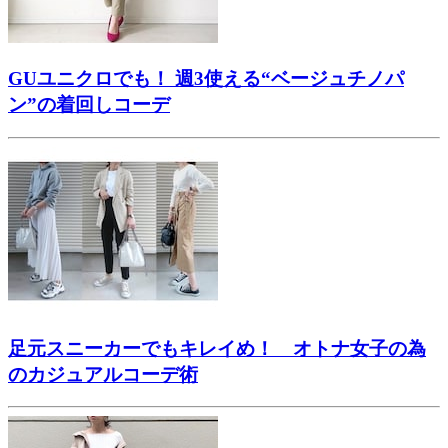
GUユニクロでも！ 週3使える“ベージュチノパ
ン”の着回しコーデ
足元スニーカーでもキレイめ！ オトナ女子の為
のカジュアルコーデ術