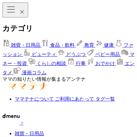
カテゴリ
雑貨・日用品
食品・飲料
教育
健康
ファ
ッション
ビューティ
どうぶつ
ベビー用品
マ
ネー・投資
くらしの相談
行事
おでかけ
エン
タメ
漫画コラム
ママの知りたい情報が集まるアンテナ
ママテナについて
ご利用にあたって
タグ一覧
>
雑貨・日用品