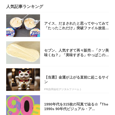
人気記事ランキング
アイス、だまされたと思ってやってみて
「たったこれだけ」突破ファイル放送で
大注目！...
セブン、人気すぎて再々販売→「クソ美
味くね？」「美味すぎる」やっぱこのク
オリティ...
【当選】金運が上がる直前に起こるサイ
ン
PR(合同会社デジタルファーム )
1990年代を315枚の写真で辿る☆『The
1990s 90年代ビジュアル・ア...