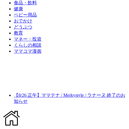
食品・飲料
健康
ベビー用品
おでかけ
どうぶつ
教育
マネー・投資
くらしの相談
ママコマ漫画
【8/26 正午】ママテナ / Merkystyle / ラナーヌ 終了のお
知らせ