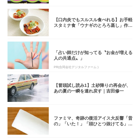
【口内炎でもスルスル食べれる】お手軽
スタミナ食「ウナギのとろろ蒸し」作っ
てみた！...
「占い師だけが知ってる〝お金が増える
人の共通点〟」
PR(合同会社デジタルファーム )
【冒頭試し読み1】土砂降りの再会が、
あの夏の一瞬を連れ戻す｜吉田修一
ファミマ、奇跡の復活アイス大反響「昔
の」「いた！」「頭ひとつ抜けてる」
「何本でも...