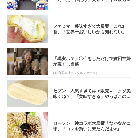
大注目！...
ファミマ、美味すぎて大反響「これ1
番」「世界一おいしいかも知れない」
「飲めそう」
「現実…？」〇〇をしただけで貧困主婦
が宝くじ当選
PR(合同会社デジタルファーム )
セブン、人気すぎて再々販売→「クソ美
味くね？」「美味すぎる」やっぱこのク
オリティ...
ローソン、神コラボ大反響「なかなかに
罪」「コレを買いに来たんだよw」「３
件まわっ...