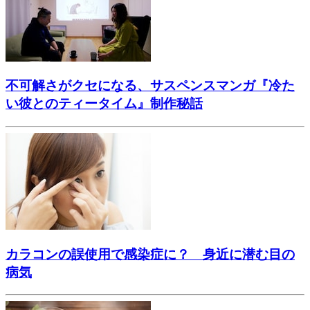
不可解さがクセになる、サスペンスマンガ『冷た
い彼とのティータイム』制作秘話
カラコンの誤使用で感染症に？ 身近に潜む目の
病気