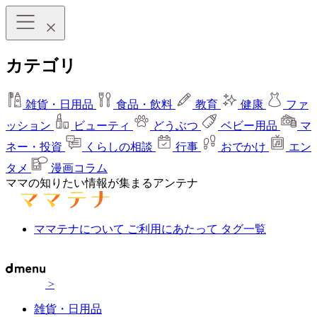
カテゴリ
雑貨・日用品
食品・飲料
教育
健康
ファ
ッション
ビューティ
どうぶつ
ベビー用品
マ
ネー・投資
くらしの相談
行事
おでかけ
エン
タメ
漫画コラム
ママの知りたい情報が集まるアンテナ
ママテナについて
ご利用にあたって
タグ一覧
>
雑貨・日用品