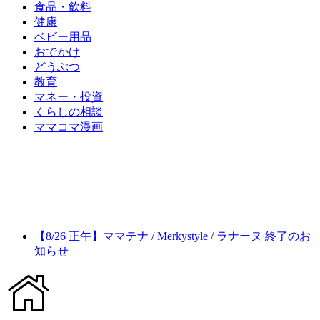
食品・飲料
健康
ベビー用品
おでかけ
どうぶつ
教育
マネー・投資
くらしの相談
ママコマ漫画
【8/26 正午】ママテナ / Merkystyle / ラナーヌ 終了のお
知らせ