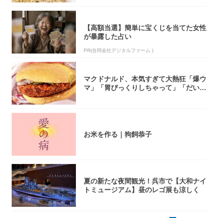
【高額当選】簡単に宝くじを当てた女性
が暴露した占い
PR(合同会社デジタルファーム )
マクドナルド、本気すぎて大熱狂「爆ウ
マ」「胃びっくりしちゃって」「だいぶ
攻めてる...
お米を作る｜狗飼恭子
夏の新たな夜間観光！呉市で【大和ナイ
トミュージアム】昼のレゴ展も涼しく