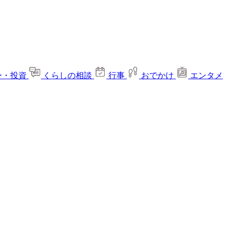
ー・投資
くらしの相談
行事
おでかけ
エンタメ