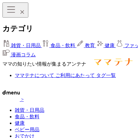
カテゴリ
雑貨・日用品
食品・飲料
教育
健康
ファ
漫画コラム
ママの知りたい情報が集まるアンテナ
ママテナについて
ご利用にあたって
タグ一覧
>
雑貨・日用品
食品・飲料
健康
ベビー用品
おでかけ