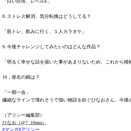
「白い巨塔、レベルE」
8. ストレス解消、気分転換はどうしてる？
「筋トレ、飲みに行く、１人カラオケ」
9. 今後チャレンジしてみたいのはどんな作品？
「明るく幸せな話を描いた事があまりないため、これから積
10，座右の銘は？
「一期一会」
繊細なラインで壊れそうで強い物語を紡ぐひなおさん。今後
（アリシー編集部）
ひなお（@7_10mm）
#
マンガ
#
アリシー