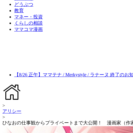
どうぶつ
教育
マネー・投資
くらしの相談
ママコマ漫画
【8/26 正午】ママテナ / Merkystyle / ラナーヌ 終了の
>
アリシー
>
ひなおの仕事観からプライベートまで大公開！ 漫画家（作家）