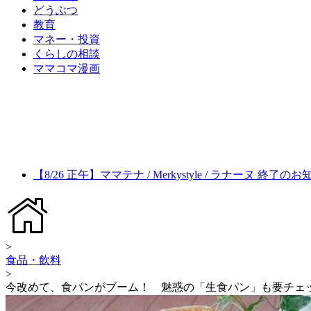
どうぶつ
教育
マネー・投資
くらしの相談
ママコマ漫画
【8/26 正午】ママテナ / Merkystyle / ラナーヌ 終了の
>
食品・飲料
>
今改めて、食パンがブーム！ 魅惑の「生食パン」も要チェ