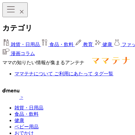
カテゴリ
雑貨・日用品
食品・飲料
教育
健康
ファ
漫画コラム
ママの知りたい情報が集まるアンテナ
ママテナについて
ご利用にあたって
タグ一覧
>
雑貨・日用品
食品・飲料
健康
ベビー用品
おでかけ