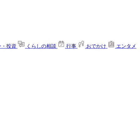
ー・投資
くらしの相談
行事
おでかけ
エンタメ