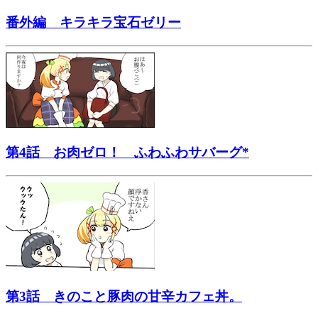
番外編 キラキラ宝石ゼリー
第4話 お肉ゼロ！ ふわふわサバーグ*
第3話 きのこと豚肉の甘辛カフェ丼。