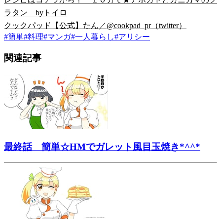
ラタン byトイロ
クックパッド【公式】たん／@cookpad_pr（twitter）
#
簡単
#
料理
#
マンガ
#
一人暮らし
#
アリシー
関連記事
最終話 簡単☆HMでガレット風目玉焼き*^^*