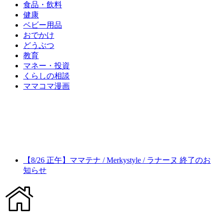
食品・飲料
健康
ベビー用品
おでかけ
どうぶつ
教育
マネー・投資
くらしの相談
ママコマ漫画
【8/26 正午】ママテナ / Merkystyle / ラナーヌ 終了のお
知らせ