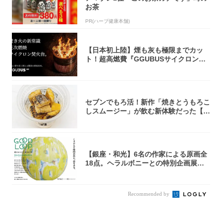
お茶
PR(ハーブ健康本舗)
【日本初上陸】煙も灰も極限までカッ
ト！超高燃費『GGUBUSサイクロン焚
火台』が...
セブンでもろ活！新作「焼きとうもろこ
しスムージー」が飲む新体験だった【東
京の一部...
【銀座・和光】6名の作家による原画全
18点。ヘラルボニーとの特別企画展「G
OOD...
Recommended by