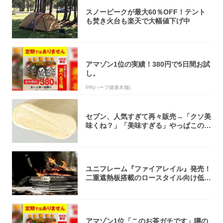
スノーピークが最大60％OFF！テント
も焚き火台も楽天で大幅値下げ中
アマゾン1位の実績！380円で5日間お試
し。
PR(ハーブ健康本舗)
セブン、人気すぎて再々販売→「クソ美
味くね？」「美味すぎる」やっぱこのク
オリティ...
ユニフレーム『ファイアレイル』発売！
二重遮熱板搭載のロースタイル向け低型
焚き火台
アマゾン1位「このお茶ガチです」噂の