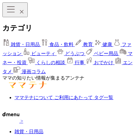
カテゴリ
雑貨・日用品
食品・飲料
教育
健康
ファ
ッション
ビューティ
どうぶつ
ベビー用品
マ
ネー・投資
くらしの相談
行事
おでかけ
エン
タメ
漫画コラム
ママの知りたい情報が集まるアンテナ
ママテナについて
ご利用にあたって
タグ一覧
>
雑貨・日用品