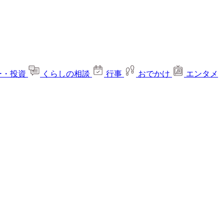
ー・投資
くらしの相談
行事
おでかけ
エンタメ