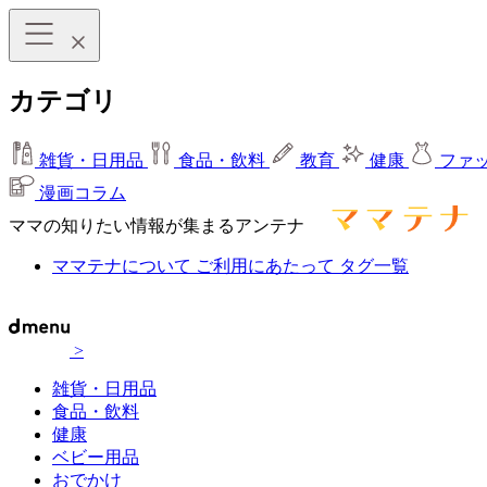
カテゴリ
雑貨・日用品
食品・飲料
教育
健康
ファ
漫画コラム
ママの知りたい情報が集まるアンテナ
ママテナについて
ご利用にあたって
タグ一覧
>
雑貨・日用品
食品・飲料
健康
ベビー用品
おでかけ