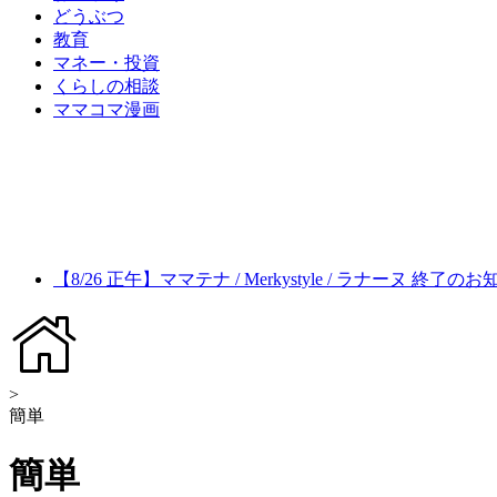
どうぶつ
教育
マネー・投資
くらしの相談
ママコマ漫画
【8/26 正午】ママテナ / Merkystyle / ラナーヌ 終了の
>
簡単
簡単