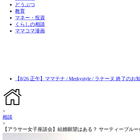
どうぶつ
教育
マネー・投資
くらしの相談
ママコマ漫画
【8/26 正午】ママテナ / Merkystyle / ラナーヌ 終了の
>
相談
>
【アラサー女子座談会】結婚願望はある？ サーティーブルー