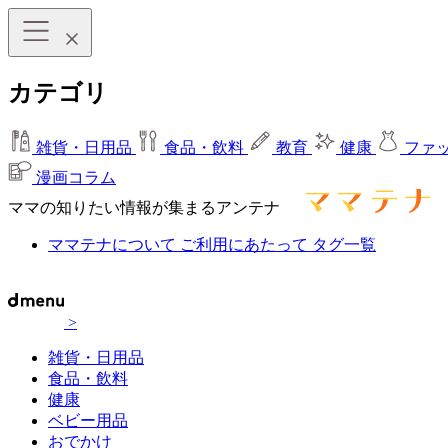
カテゴリ
雑貨・日用品
食品・飲料
教育
健康
ファ
漫画コラム
ママの知りたい情報が集まるアンテナ
ママテナについて
ご利用にあたって
タグ一覧
>
雑貨・日用品
食品・飲料
健康
ベビー用品
おでかけ