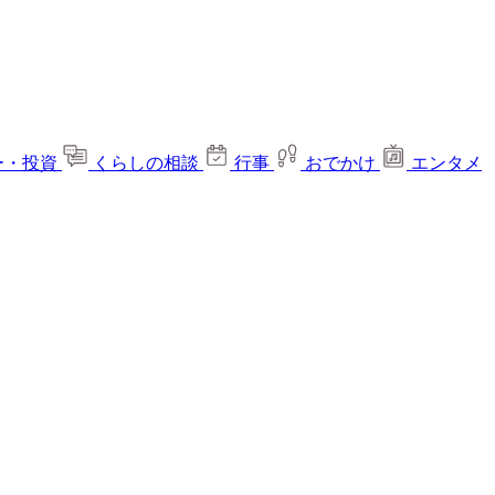
ー・投資
くらしの相談
行事
おでかけ
エンタメ