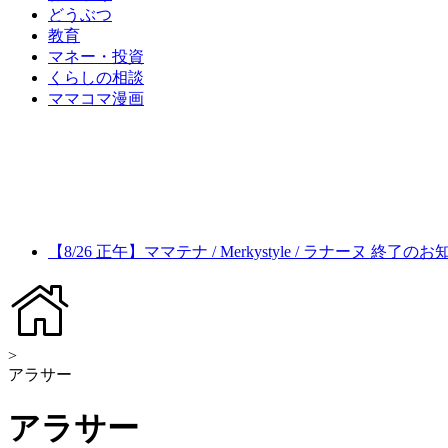
どうぶつ
教育
マネー・投資
くらしの相談
ママコマ漫画
【8/26 正午】ママテナ / Merkystyle / ラナーヌ 終了の
>
アラサー
アラサー