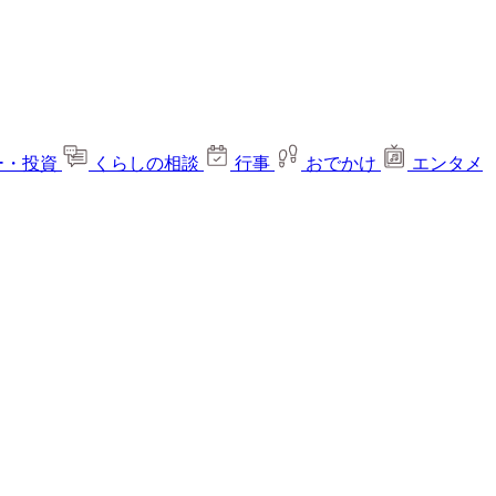
ー・投資
くらしの相談
行事
おでかけ
エンタメ