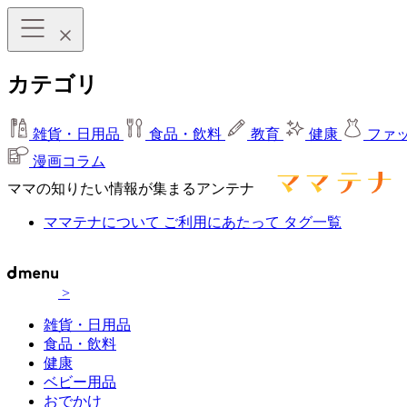
カテゴリ
雑貨・日用品
食品・飲料
教育
健康
ファ
漫画コラム
ママの知りたい情報が集まるアンテナ
ママテナについて
ご利用にあたって
タグ一覧
>
雑貨・日用品
食品・飲料
健康
ベビー用品
おでかけ