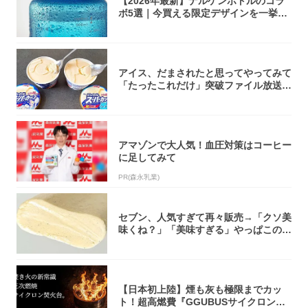
【2026年最新】ナルゲンボトルのコラ
ボ5選｜今買える限定デザインを一挙紹
介！
アイス、だまされたと思ってやってみて
「たったこれだけ」突破ファイル放送で
大注目！...
アマゾンで大人気！血圧対策はコーヒー
に足してみて
PR(森永乳業)
セブン、人気すぎて再々販売→「クソ美
味くね？」「美味すぎる」やっぱこのク
オリティ...
【日本初上陸】煙も灰も極限までカッ
ト！超高燃費『GGUBUSサイクロン焚