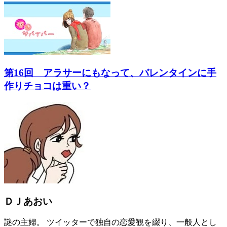
第16回 アラサーにもなって、バレンタインに手
作りチョコは重い？
ＤＪあおい
謎の主婦。 ツイッターで独自の恋愛観を綴り、一般人とし