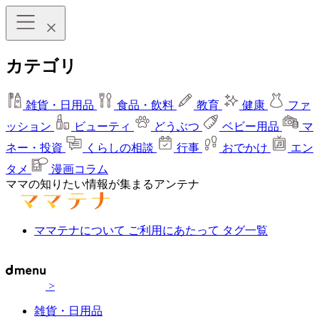
カテゴリ
雑貨・日用品
食品・飲料
教育
健康
ファ
ッション
ビューティ
どうぶつ
ベビー用品
マ
ネー・投資
くらしの相談
行事
おでかけ
エン
タメ
漫画コラム
ママの知りたい情報が集まるアンテナ
ママテナについて
ご利用にあたって
タグ一覧
>
雑貨・日用品