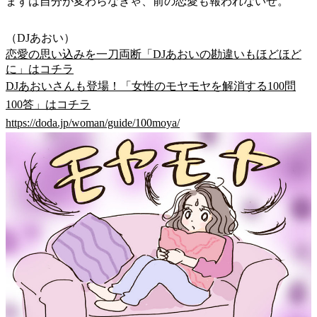
まずは自分が変わらなきゃ、前の恋愛も報われないぜ。
（DJあおい）
恋愛の思い込みを一刀両断「DJあおいの勘違いもほどほど
に」はコチラ
DJあおいさんも登場！「女性のモヤモヤを解消する100問
100答」はコチラ
https://doda.jp/woman/guide/100moya/