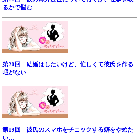
るかで悩む
第20回 結婚はしたいけど、忙しくて彼氏を作る
暇がない
第19回 彼氏のスマホをチェックする癖をやめた
い…