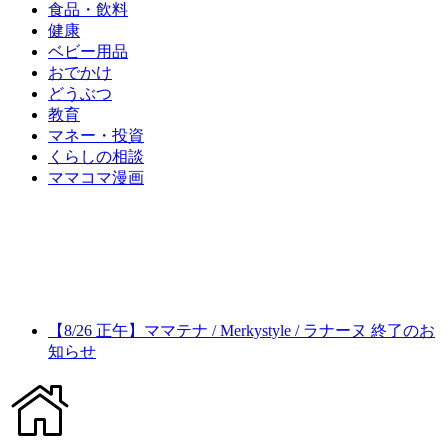
食品・飲料
健康
ベビー用品
おでかけ
どうぶつ
教育
マネー・投資
くらしの相談
ママコマ漫画
【8/26 正午】ママテナ / Merkystyle / ラナーヌ 終了のお
知らせ