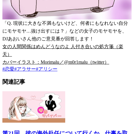
「Q. 現状に大きな不満もないけど、何者にもなれない自分
にモヤモヤ…抜け出すには？」などの女子のモヤモヤを、
DJあおいさん他のご意見番が回答します！
女の人間関係はめんどうなのよ 人付き合いの処方箋（楽
天）
カバーイラスト：Morimalu／@m0r1malu（twitter）
#
恋愛
#
アラサー
#
アリシー
関連記事
第21回 彼の海外赴任について行くか、仕事を取