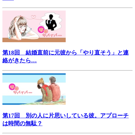
第18回 結婚直前に元彼から「やり直そう」と連
絡がきたら…
第17回 別の人に片思いしている彼。アプローチ
は時間の無駄？