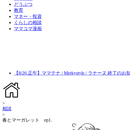
どうぶつ
教育
マネー・投資
くらしの相談
ママコマ漫画
【8/26 正午】ママテナ / Merkystyle / ラナーヌ 終了の
>
相談
>
春とマーガレット ep1.