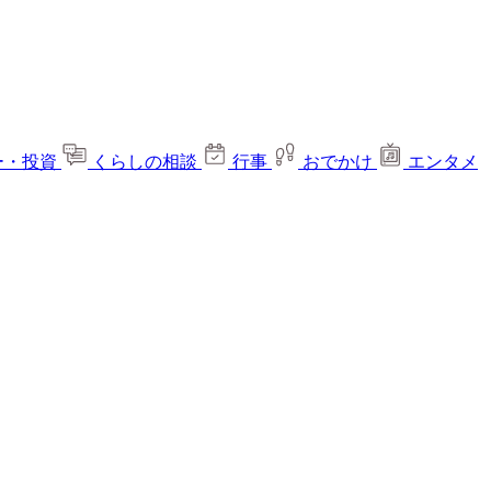
ー・投資
くらしの相談
行事
おでかけ
エンタメ