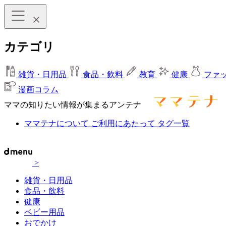
カテゴリ
雑貨・日用品
食品・飲料
教育
健康
ファ
漫画コラム
ママの知りたい情報が集まるアンテナ
ママテナについて
ご利用にあたって
タグ一覧
>
雑貨・日用品
食品・飲料
健康
ベビー用品
おでかけ