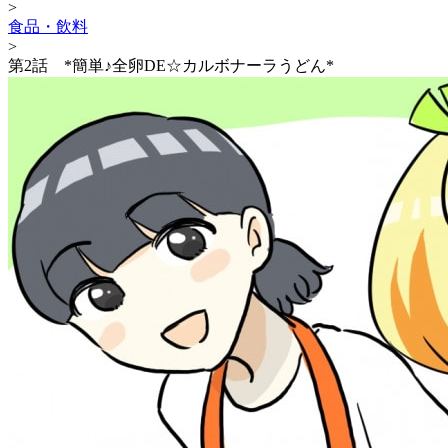
>
食品・飲料
>
第2話 *簡単♪全卵DE☆カルボナーラうどん*