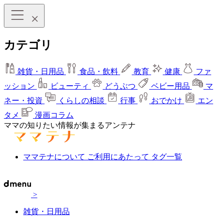
カテゴリ
雑貨・日用品
食品・飲料
教育
健康
ファ
ッション
ビューティ
どうぶつ
ベビー用品
マ
ネー・投資
くらしの相談
行事
おでかけ
エン
タメ
漫画コラム
ママの知りたい情報が集まるアンテナ
ママテナについて
ご利用にあたって
タグ一覧
>
雑貨・日用品