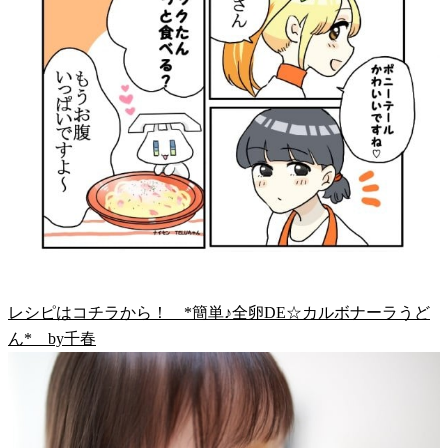
レシピはコチラから！ *簡単♪全卵DE☆カルボナーラうど
ん* by千春