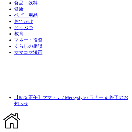
食品・飲料
健康
ベビー用品
おでかけ
どうぶつ
教育
マネー・投資
くらしの相談
ママコマ漫画
【8/26 正午】ママテナ / Merkystyle / ラナーヌ 終了のお
知らせ