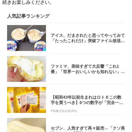
続きお楽しみください。
人気記事ランキング
アイス、だまされたと思ってやってみて
「たったこれだけ」突破ファイル放送で
大注目！...
ファミマ、美味すぎて大反響「これ1
番」「世界一おいしいかも知れない」
「飲めそう」
【昭和43年以前生まれはロト６この数
字を買うべき】6つの数字が「完全一
致」する方...
PR(株式会社MURA)
セブン、人気すぎて再々販売→「クソ美