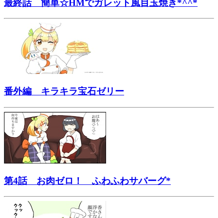
最終話 簡単☆HMでガレット風目玉焼き*^^*
番外編 キラキラ宝石ゼリー
第4話 お肉ゼロ！ ふわふわサバーグ*