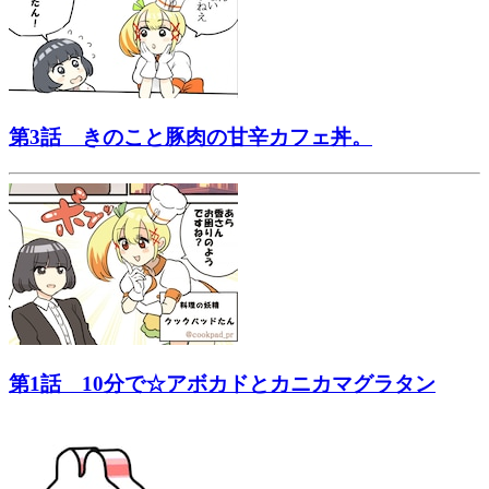
第3話 きのこと豚肉の甘辛カフェ丼。
第1話 10分で☆アボカドとカニカマグラタン