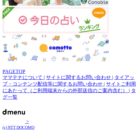
PAGETOP
ママテナについて
|
サイトに関するお問い合わせ
|
タイアッ
プ・コンテンツ配信等に関するお問い合わせ
|
サイトご利用
にあたって（ご利用端末からの外部送信のご案内含む）
|
タ
グ一覧
>
(c) NTT DOCOMO