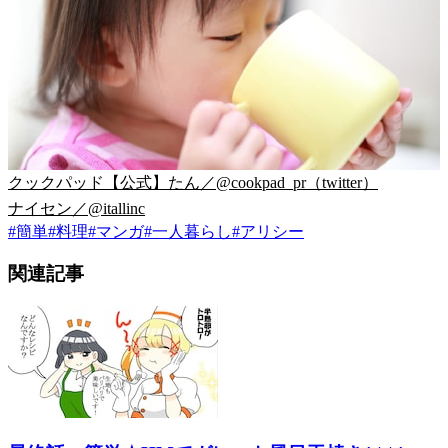
クックパッド【公式】たん／@cookpad_pr（twitter）
ナイセン／@itallinc
#
簡単
#
料理
#
マンガ
#
一人暮らし
#
アリシー
関連記事