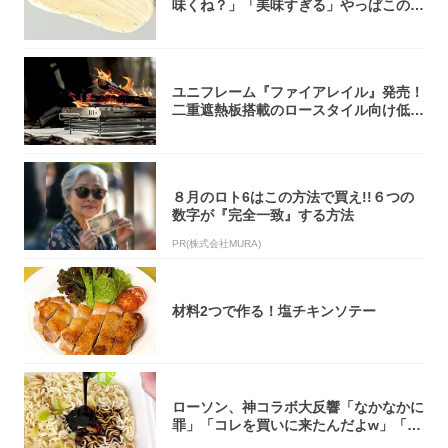
味くね？」「美味すぎる」やっぱこのク
オリティ...
ユニフレーム『ファイアレイル』発売！
二重遮熱板搭載のロースタイル向け低型
焚き火台
８月のロト6はこの方法で買え!!６つの
数字が『完全一致』する方法
PR(株式会社MURA)
材料2つで作る！塩チキンソテー
ローソン、神コラボ大反響「なかなかに
罪」「コレを買いに来たんだよw」「３
件まわっ...