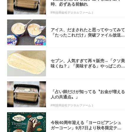
時、必ずある前触れ
PR(合同会社デジタルファーム )
アイス、だまされたと思ってやってみて
「たったこれだけ」突破ファイル放送で
大注目！...
セブン、人気すぎて再々販売→「クソ美
味くね？」「美味すぎる」やっぱこのク
オリティ...
「占い師だけが知ってる〝お金が増える
人の共通点〟」
PR(合同会社デジタルファーム )
今秋40周年迎える「ヨーロピアンシュ
ガーコーン」9月7日より秋冬限定ティ