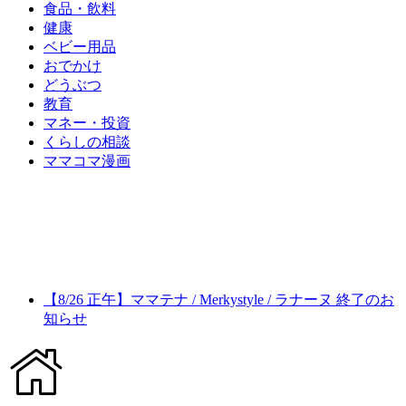
食品・飲料
健康
ベビー用品
おでかけ
どうぶつ
教育
マネー・投資
くらしの相談
ママコマ漫画
【8/26 正午】ママテナ / Merkystyle / ラナーヌ 終了のお
知らせ