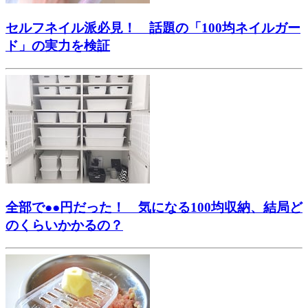
セルフネイル派必見！ 話題の「100均ネイルガー
ド」の実力を検証
全部で●●円だった！ 気になる100均収納、結局ど
のくらいかかるの？