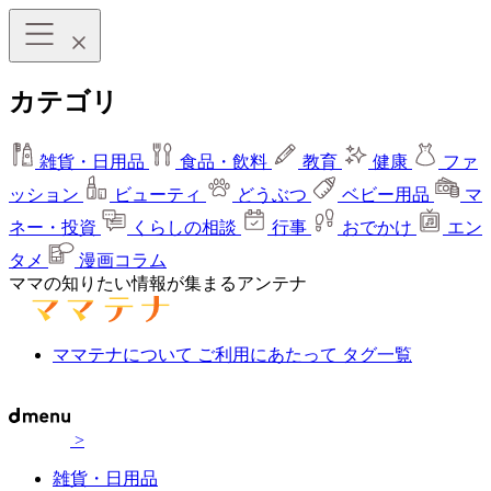
カテゴリ
雑貨・日用品
食品・飲料
教育
健康
ファ
ッション
ビューティ
どうぶつ
ベビー用品
マ
ネー・投資
くらしの相談
行事
おでかけ
エン
タメ
漫画コラム
ママの知りたい情報が集まるアンテナ
ママテナについて
ご利用にあたって
タグ一覧
>
雑貨・日用品