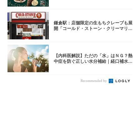
ラミス味...
鎌倉駅：店舗限定の生もちクレープも展
開「コールド・ストーン・クリーマリ
ー」新店舗...
【内科医解説】ただの「水」はＮＧ？熱
中症を防ぐ正しい水分補給｜経口補水
液・スポド...
Recommended by