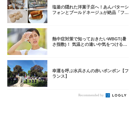
塩釜の隠れた洋菓子店へ！あんバターシ
フォンとブールドネージュが絶品「フー
ルセック...
熱中症対策で知っておきたいWBGT(暑
さ指数)！ 気温との違いや気をつけるべ
きポ...
幸運を呼ぶ水兵さんの赤いポンポン【フ
ランス】
Recommended by