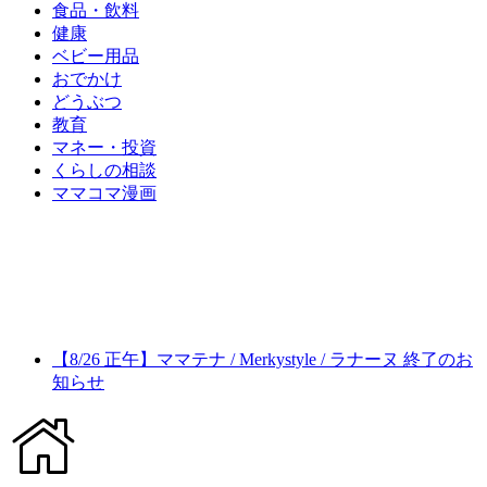
食品・飲料
健康
ベビー用品
おでかけ
どうぶつ
教育
マネー・投資
くらしの相談
ママコマ漫画
【8/26 正午】ママテナ / Merkystyle / ラナーヌ 終了のお
知らせ