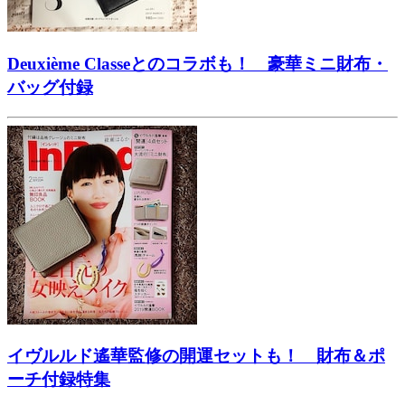
Deuxième Classeとのコラボも！ 豪華ミニ財布・
バッグ付録
イヴルルド遙華監修の開運セットも！ 財布＆ポ
ーチ付録特集