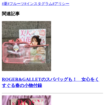
#
夏
#
フルーツ
#
インスタグラム
#
アリシー
関連記事
ROGER&GALLETのスパバッグも！ 女心をく
すぐる春の小物付録