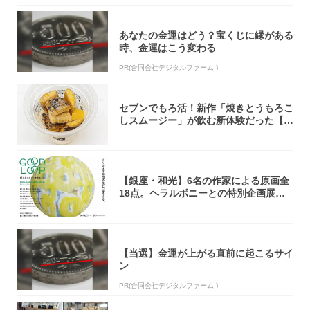
あなたの金運はどう？宝くじに縁がある
時、金運はこう変わる
PR(合同会社デジタルファーム )
セブンでもろ活！新作「焼きとうもろこ
しスムージー」が飲む新体験だった【東
京の一部...
【銀座・和光】6名の作家による原画全
18点。ヘラルボニーとの特別企画展「G
OOD...
【当選】金運が上がる直前に起こるサイ
ン
PR(合同会社デジタルファーム )