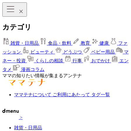
カテゴリ
雑貨・日用品
食品・飲料
教育
健康
ファ
ッション
ビューティ
どうぶつ
ベビー用品
マ
ネー・投資
くらしの相談
行事
おでかけ
エン
タメ
漫画コラム
ママの知りたい情報が集まるアンテナ
ママテナについて
ご利用にあたって
タグ一覧
>
雑貨・日用品