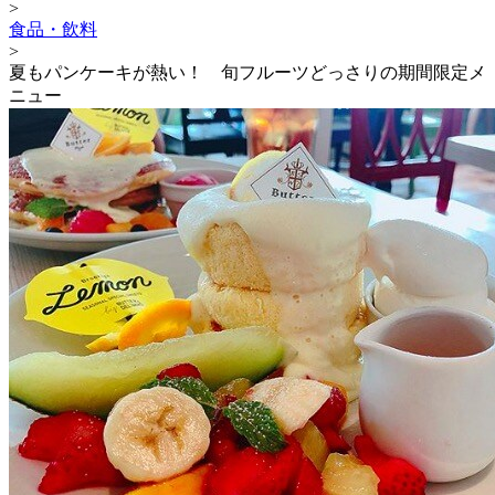
>
食品・飲料
>
夏もパンケーキが熱い！ 旬フルーツどっさりの期間限定メ
ニュー