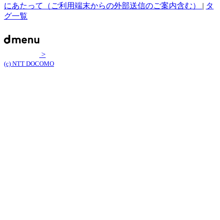
にあたって（ご利用端末からの外部送信のご案内含む）
|
タ
グ一覧
>
(c) NTT DOCOMO