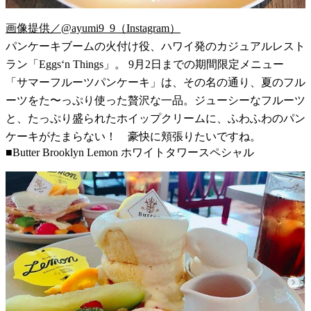
画像提供／@ayumi9_9（Instagram）
パンケーキブームの火付け役、ハワイ発のカジュアルレスト
ラン「Eggs‘n Things」。 9月2日までの期間限定メニュー
「サマーフルーツパンケーキ」は、その名の通り、夏のフル
ーツをた〜っぷり使った贅沢な一品。ジューシーなフルーツ
と、たっぷり盛られたホイップクリームに、ふわふわのパン
ケーキがたまらない！ 豪快に頬張りたいですね。
■Butter Brooklyn Lemon ホワイトタワースペシャル