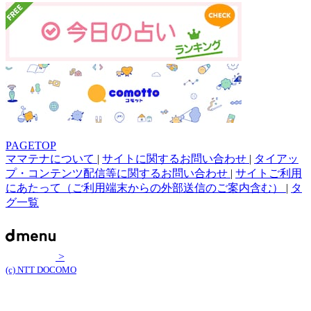
PAGETOP
ママテナについて
|
サイトに関するお問い合わせ
|
タイアッ
プ・コンテンツ配信等に関するお問い合わせ
|
サイトご利用
にあたって（ご利用端末からの外部送信のご案内含む）
|
タ
グ一覧
>
(c) NTT DOCOMO