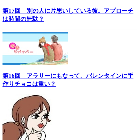
第17回 別の人に片思いしている彼。アプローチ
は時間の無駄？
第16回 アラサーにもなって、バレンタインに手
作りチョコは重い？