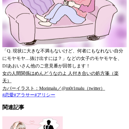
「Q. 現状に大きな不満もないけど、何者にもなれない自分
にモヤモヤ…抜け出すには？」などの女子のモヤモヤを、
DJあおいさん他のご意見番が回答します！
女の人間関係はめんどうなのよ 人付き合いの処方箋（楽
天）
カバーイラスト：Morimalu／@m0r1malu（twitter）
#
恋愛
#
アラサー
#
アリシー
関連記事