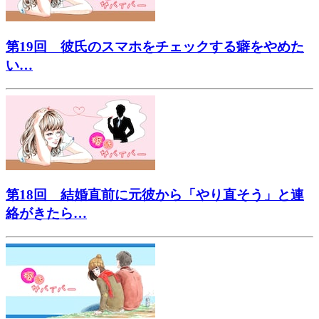
第19回 彼氏のスマホをチェックする癖をやめた
い…
第18回 結婚直前に元彼から「やり直そう」と連
絡がきたら…