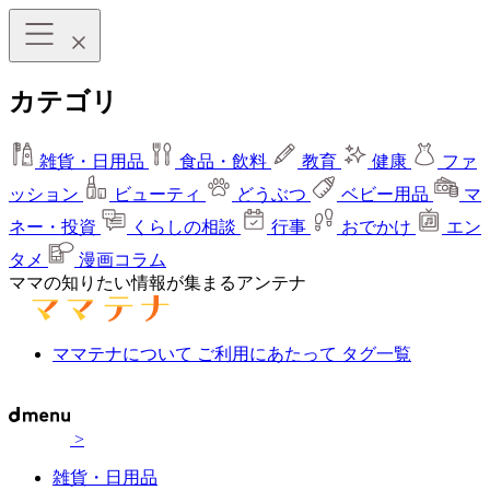
カテゴリ
雑貨・日用品
食品・飲料
教育
健康
ファ
ッション
ビューティ
どうぶつ
ベビー用品
マ
ネー・投資
くらしの相談
行事
おでかけ
エン
タメ
漫画コラム
ママの知りたい情報が集まるアンテナ
ママテナについて
ご利用にあたって
タグ一覧
>
雑貨・日用品