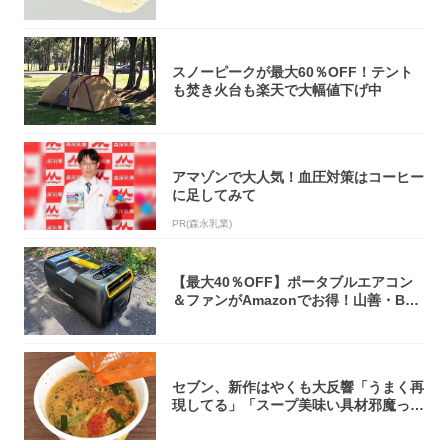
オリティ...
スノーピークが最大60％OFF！テント
も焚き火台も楽天で大幅値下げ中
アマゾンで大人気！血圧対策はコーヒー
に足してみて
PR(森永乳業)
【最大40％OFF】ポータブルエアコン
＆ファンがAmazonでお得！山善・Bo
u...
セブン、新作はやくも大反響「うまく再
現してる」「スープ美味い具材邪魔って
くらい美...