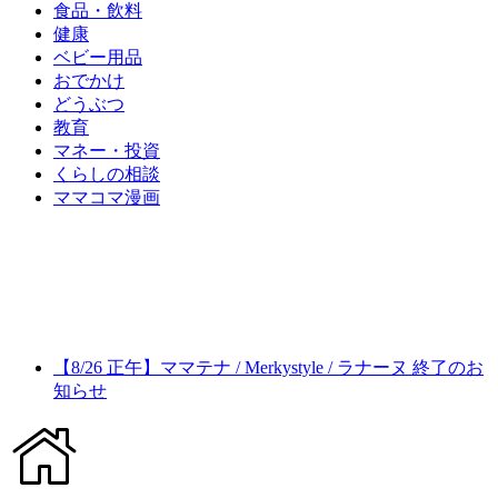
食品・飲料
健康
ベビー用品
おでかけ
どうぶつ
教育
マネー・投資
くらしの相談
ママコマ漫画
【8/26 正午】ママテナ / Merkystyle / ラナーヌ 終了のお
知らせ