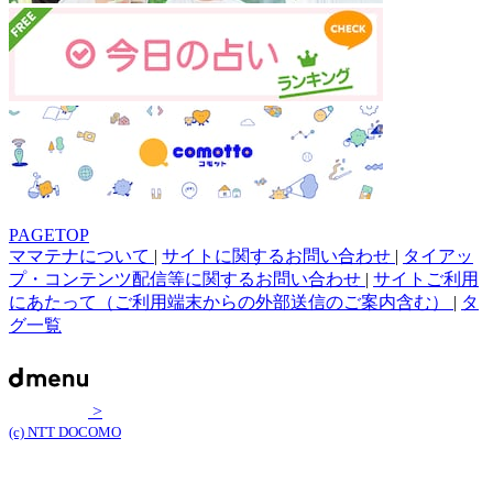
PAGETOP
ママテナについて
|
サイトに関するお問い合わせ
|
タイアッ
プ・コンテンツ配信等に関するお問い合わせ
|
サイトご利用
にあたって（ご利用端末からの外部送信のご案内含む）
|
タ
グ一覧
>
(c) NTT DOCOMO