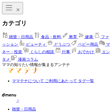
カテゴリ
雑貨・日用品
食品・飲料
教育
健康
ファ
ッション
ビューティ
どうぶつ
ベビー用品
マ
ネー・投資
くらしの相談
行事
おでかけ
エン
タメ
漫画コラム
ママの知りたい情報が集まるアンテナ
ママテナについて
ご利用にあたって
タグ一覧
>
雑貨・日用品