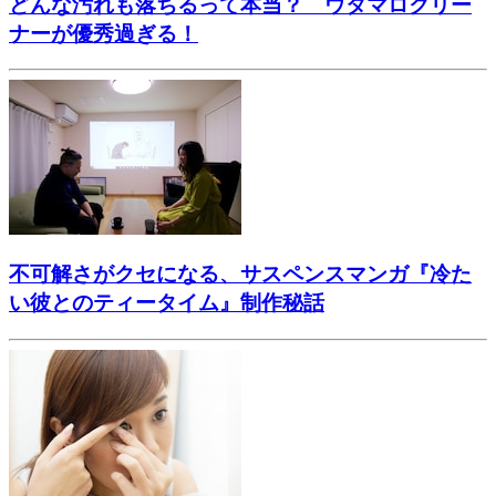
どんな汚れも落ちるって本当？ ウタマロクリー
ナーが優秀過ぎる！
不可解さがクセになる、サスペンスマンガ『冷た
い彼とのティータイム』制作秘話