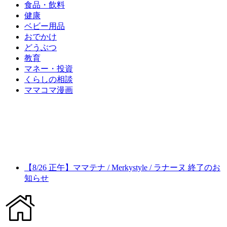
食品・飲料
健康
ベビー用品
おでかけ
どうぶつ
教育
マネー・投資
くらしの相談
ママコマ漫画
【8/26 正午】ママテナ / Merkystyle / ラナーヌ 終了のお
知らせ