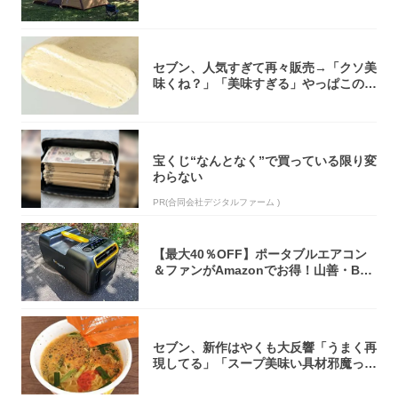
セブン、人気すぎて再々販売→「クソ美
味くね？」「美味すぎる」やっぱこのク
オリティ...
宝くじ“なんとなく”で買っている限り変
わらない
PR(合同会社デジタルファーム )
【最大40％OFF】ポータブルエアコン
＆ファンがAmazonでお得！山善・Bo
u...
セブン、新作はやくも大反響「うまく再
現してる」「スープ美味い具材邪魔って
くらい美...