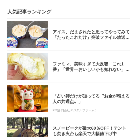
人気記事ランキング
アイス、だまされたと思ってやってみて
「たったこれだけ」突破ファイル放送で
大注目！...
ファミマ、美味すぎて大反響「これ1
番」「世界一おいしいかも知れない」
「飲めそう」
「占い師だけが知ってる〝お金が増える
人の共通点〟」
PR(合同会社デジタルファーム )
スノーピークが最大60％OFF！テント
も焚き火台も楽天で大幅値下げ中