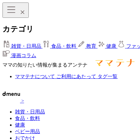
カテゴリ
雑貨・日用品
食品・飲料
教育
健康
ファ
漫画コラム
ママの知りたい情報が集まるアンテナ
ママテナについて
ご利用にあたって
タグ一覧
>
雑貨・日用品
食品・飲料
健康
ベビー用品
おでかけ