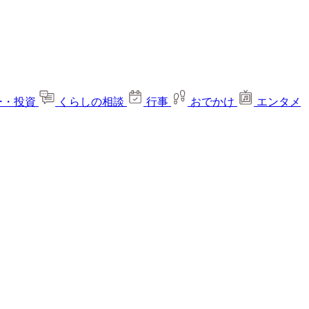
ー・投資
くらしの相談
行事
おでかけ
エンタメ