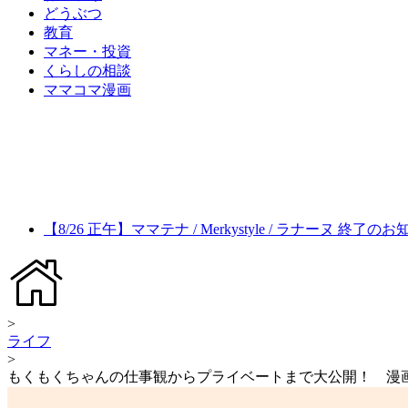
どうぶつ
教育
マネー・投資
くらしの相談
ママコマ漫画
【8/26 正午】ママテナ / Merkystyle / ラナーヌ 終了の
>
ライフ
>
もくもくちゃんの仕事観からプライベートまで大公開！ 漫画