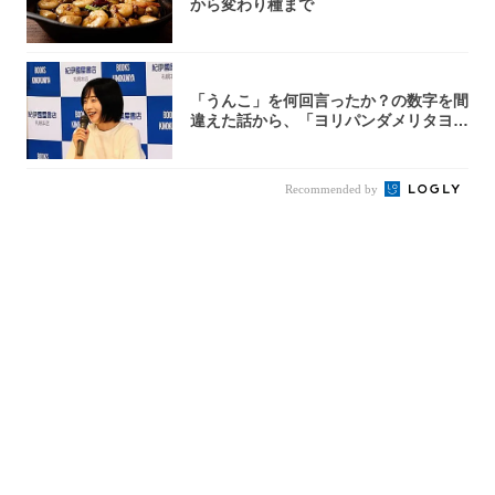
から変わり種まで
「うんこ」を何回言ったか？の数字を間
違えた話から、「ヨリパンダメリタヨコ
エビ」の...
Recommended by