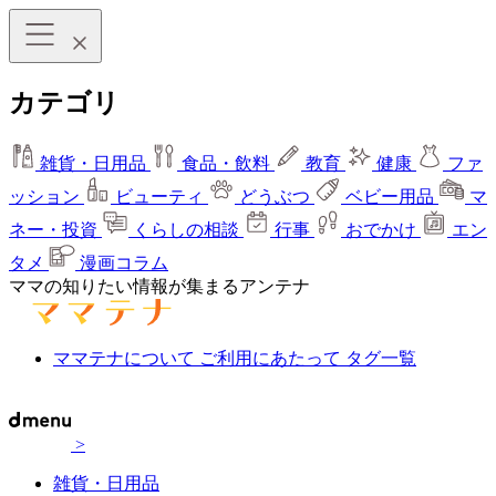
カテゴリ
雑貨・日用品
食品・飲料
教育
健康
ファ
ッション
ビューティ
どうぶつ
ベビー用品
マ
ネー・投資
くらしの相談
行事
おでかけ
エン
タメ
漫画コラム
ママの知りたい情報が集まるアンテナ
ママテナについて
ご利用にあたって
タグ一覧
>
雑貨・日用品