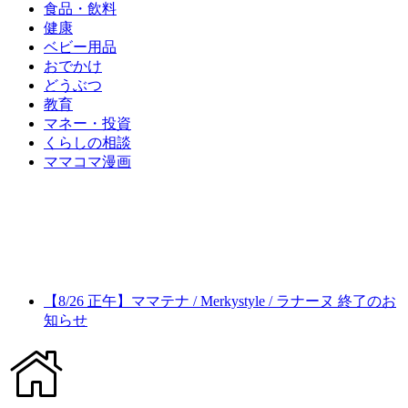
食品・飲料
健康
ベビー用品
おでかけ
どうぶつ
教育
マネー・投資
くらしの相談
ママコマ漫画
【8/26 正午】ママテナ / Merkystyle / ラナーヌ 終了のお
知らせ