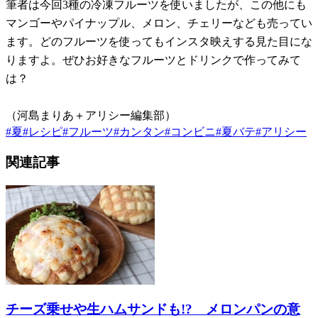
筆者は今回3種の冷凍フルーツを使いましたが、この他にも
マンゴーやパイナップル、メロン、チェリーなども売ってい
ます。どのフルーツを使ってもインスタ映えする見た目にな
りますよ。ぜひお好きなフルーツとドリンクで作ってみて
は？
（河島まりあ＋アリシー編集部）
#
夏
#
レシピ
#
フルーツ
#
カンタン
#
コンビニ
#
夏バテ
#
アリシー
関連記事
チーズ乗せや生ハムサンドも!? メロンパンの意