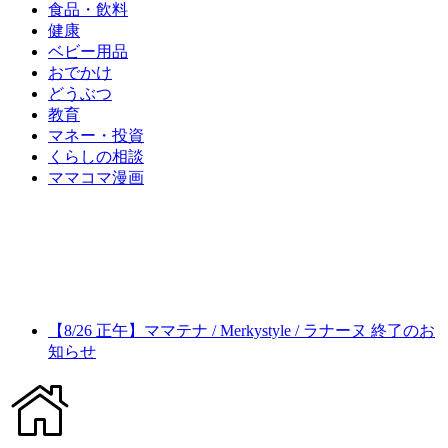
食品・飲料
健康
ベビー用品
おでかけ
どうぶつ
教育
マネー・投資
くらしの相談
ママコマ漫画
【8/26 正午】ママテナ / Merkystyle / ラナーヌ 終了のお
知らせ