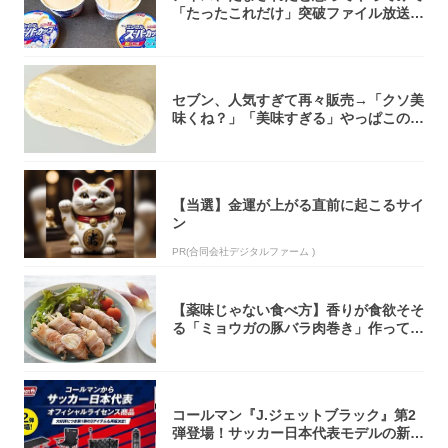
「たったこれだけ」突破ファイル放送で
大注目！...
セブン、人気すぎて再々販売→「クソ美
味くね？」「美味すぎる」やっぱこのク
オリティ...
【当選】金運が上がる直前に起こるサイ
ン
PR(合同会社デジタルファーム )
【薬味じゃない食べ方】香りが食欲そそ
る「ミョウガの豚バラ肉巻き」作ってみ
た！辛み...
コールマン『J.ジェットブラック』第2
弾登場！サッカー日本代表モデルの新作