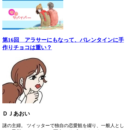
第16回 アラサーにもなって、バレンタインに手
作りチョコは重い？
ＤＪあおい
謎の主婦。 ツイッターで独自の恋愛観を綴り、一般人とし