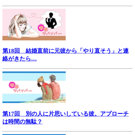
第18回 結婚直前に元彼から「やり直そう」と連
絡がきたら…
第17回 別の人に片思いしている彼。アプローチ
は時間の無駄？