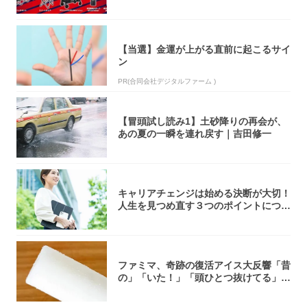
5アイ...
【当選】金運が上がる直前に起こるサイ
ン
PR(合同会社デジタルファーム )
【冒頭試し読み1】土砂降りの再会が、
あの夏の一瞬を連れ戻す｜吉田修一
キャリアチェンジは始める決断が大切！
人生を見つめ直す３つのポイントについ
て解説し...
ファミマ、奇跡の復活アイス大反響「昔
の」「いた！」「頭ひとつ抜けてる」
「何本でも...