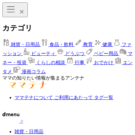
カテゴリ
雑貨・日用品
食品・飲料
教育
健康
ファ
ッション
ビューティ
どうぶつ
ベビー用品
マ
ネー・投資
くらしの相談
行事
おでかけ
エン
タメ
漫画コラム
ママの知りたい情報が集まるアンテナ
ママテナについて
ご利用にあたって
タグ一覧
>
雑貨・日用品