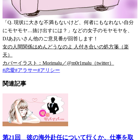
「Q. 現状に大きな不満もないけど、何者にもなれない自分
にモヤモヤ…抜け出すには？」などの女子のモヤモヤを、
DJあおいさん他のご意見番が回答します！
女の人間関係はめんどうなのよ 人付き合いの処方箋（楽
天）
カバーイラスト：Morimalu／@m0r1malu（twitter）
#
恋愛
#
アラサー
#
アリシー
関連記事
第21回 彼の海外赴任について行くか、仕事を取