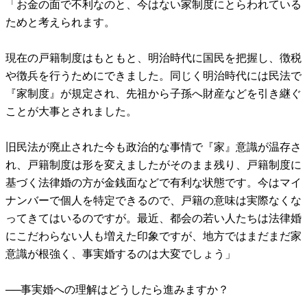
「お金の面で不利なのと、今はない家制度にとらわれている
ためと考えられます。
現在の戸籍制度はもともと、明治時代に国民を把握し、徴税
や徴兵を行うためにできました。同じく明治時代には民法で
『家制度』が規定され、先祖から子孫へ財産などを引き継ぐ
ことが大事とされました。
旧民法が廃止された今も政治的な事情で『家』意識が温存さ
れ、戸籍制度は形を変えましたがそのまま残り、戸籍制度に
基づく法律婚の方が金銭面などで有利な状態です。今はマイ
ナンバーで個人を特定できるので、戸籍の意味は実際なくな
ってきてはいるのですが。最近、都会の若い人たちは法律婚
にこだわらない人も増えた印象ですが、地方ではまだまだ家
意識が根強く、事実婚するのは大変でしょう」
──事実婚への理解はどうしたら進みますか？