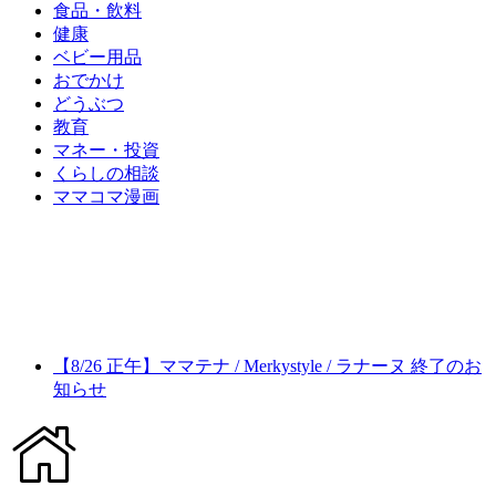
食品・飲料
健康
ベビー用品
おでかけ
どうぶつ
教育
マネー・投資
くらしの相談
ママコマ漫画
【8/26 正午】ママテナ / Merkystyle / ラナーヌ 終了のお
知らせ