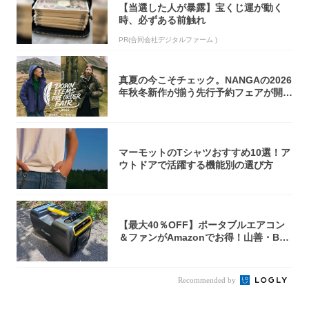
【当選した人が暴露】宝くじ運が動く
時、必ずある前触れ
PR(合同会社デジタルファーム )
真夏の今こそチェック。NANGAの2026
年秋冬新作が揃う先行予約フェアが開催
中...
マーモットのTシャツおすすめ10選！ア
ウトドアで活躍する機能別の選び方
【最大40％OFF】ポータブルエアコン
＆ファンがAmazonでお得！山善・Bo
u...
Recommended by