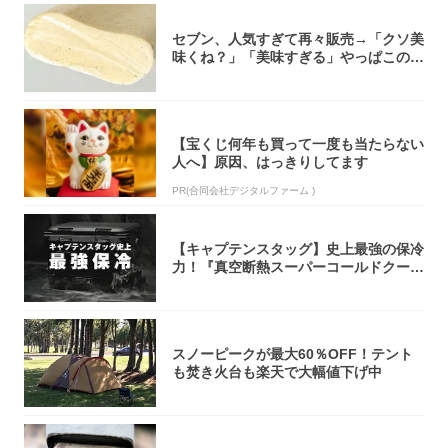
セブン、人気すぎて再々販売→「クソ美
味くね？」「美味すぎる」やっぱこのク
オリティ...
【宝くじ何年も買って一度も当たらない
人へ】原因、はっきりしてます
PR(合同会社デジタルファーム )
【キャプテンスタッグ】史上最強の保冷
力！『真空断熱スーパーコールドクーラ
ーボック...
スノーピークが最大60％OFF！テント
も焚き火台も楽天で大幅値下げ中