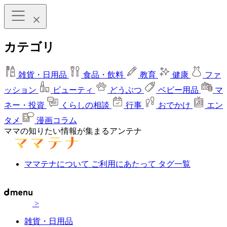
カテゴリ
雑貨・日用品
食品・飲料
教育
健康
ファ
ッション
ビューティ
どうぶつ
ベビー用品
マ
ネー・投資
くらしの相談
行事
おでかけ
エン
タメ
漫画コラム
ママの知りたい情報が集まるアンテナ
ママテナについて
ご利用にあたって
タグ一覧
>
雑貨・日用品