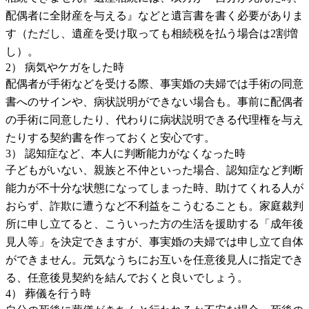
配偶者に全財産を与える』などと遺言書を書く必要がありま
す（ただし、遺産を受け取っても相続税を払う場合は2割増
し）。
2） 病気やケガをした時
配偶者が手術などを受ける際、事実婚の夫婦では手術の同意
書へのサインや、病状説明ができない場合も。事前に配偶者
の手術に同意したり、代わりに病状説明できる代理権を与え
たりする契約書を作っておくと安心です。
3） 認知症など、本人に判断能力がなくなった時
子どもがいない、親族と不仲といった場合、認知症など判断
能力が不十分な状態になってしまった時、助けてくれる人が
おらず、詐欺に遭うなど不利益をこうむることも。家庭裁判
所に申し立てると、こういった方の生活を援助する「成年後
見人等」を決定できますが、事実婚の夫婦では申し立て自体
ができません。元気なうちにお互いを任意後見人に指定でき
る、任意後見契約を結んでおくと良いでしょう。
4） 葬儀を行う時