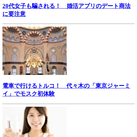
20代女子も騙される！ 婚活アプリのデート商法
に要注意
電車で行けるトルコ！ 代々木の「東京ジャーミ
イ」でモスク初体験