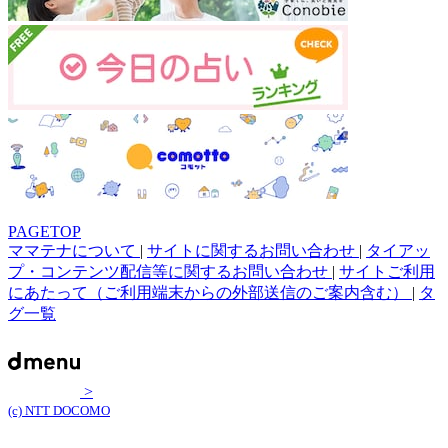
PAGETOP
ママテナについて
|
サイトに関するお問い合わせ
|
タイアッ
プ・コンテンツ配信等に関するお問い合わせ
|
サイトご利用
にあたって（ご利用端末からの外部送信のご案内含む）
|
タ
グ一覧
>
(c) NTT DOCOMO