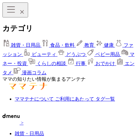
カテゴリ
雑貨・日用品
食品・飲料
教育
健康
ファ
ッション
ビューティ
どうぶつ
ベビー用品
マ
ネー・投資
くらしの相談
行事
おでかけ
エン
タメ
漫画コラム
ママの知りたい情報が集まるアンテナ
ママテナについて
ご利用にあたって
タグ一覧
>
雑貨・日用品