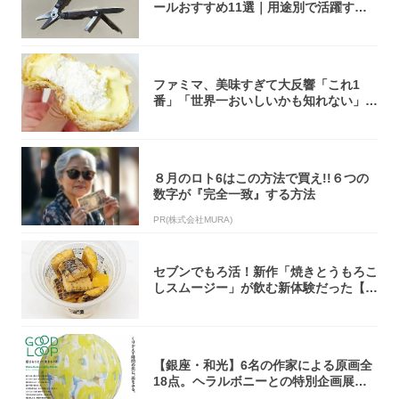
ールおすすめ11選｜用途別で活躍する
モデル...
ファミマ、美味すぎて大反響「これ1
番」「世界一おいしいかも知れない」
「飲めそう」
８月のロト6はこの方法で買え!!６つの
数字が『完全一致』する方法
PR(株式会社MURA)
セブンでもろ活！新作「焼きとうもろこ
しスムージー」が飲む新体験だった【東
京の一部...
【銀座・和光】6名の作家による原画全
18点。ヘラルボニーとの特別企画展「G
OOD...