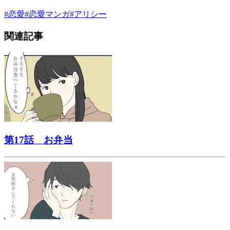
#
恋愛
#
恋愛マンガ
#
アリシー
関連記事
第17話 お弁当