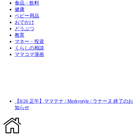
食品・飲料
健康
ベビー用品
おでかけ
どうぶつ
教育
マネー・投資
くらしの相談
ママコマ漫画
【8/26 正午】ママテナ / Merkystyle / ラナーヌ 終了のお
知らせ