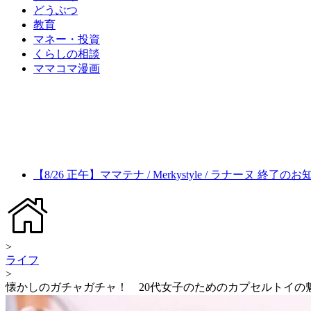
どうぶつ
教育
マネー・投資
くらしの相談
ママコマ漫画
【8/26 正午】ママテナ / Merkystyle / ラナーヌ 終了の
>
ライフ
>
懐かしのガチャガチャ！ 20代女子のためのカプセルトイの