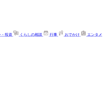
ー・投資
くらしの相談
行事
おでかけ
エンタメ