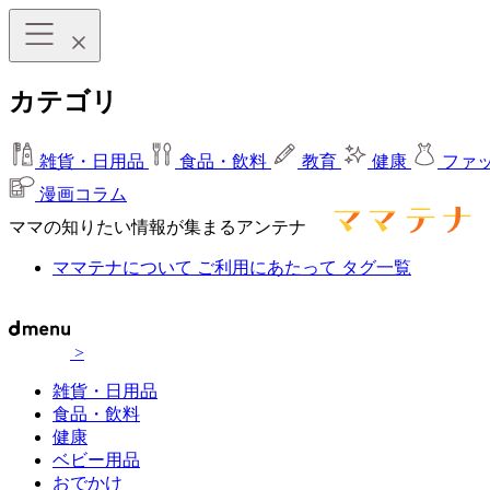
カテゴリ
雑貨・日用品
食品・飲料
教育
健康
ファ
漫画コラム
ママの知りたい情報が集まるアンテナ
ママテナについて
ご利用にあたって
タグ一覧
>
雑貨・日用品
食品・飲料
健康
ベビー用品
おでかけ