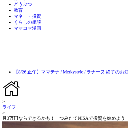
どうぶつ
教育
マネー・投資
くらしの相談
ママコマ漫画
【8/26 正午】ママテナ / Merkystyle / ラナーヌ 終了の
>
ライフ
>
月3万円ならできるかも！ つみたてNISAで投資を始めよう