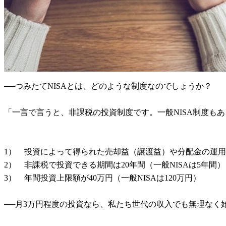
──つみたてNISAとは、どのような制度なのでしょうか？
「一言で言うと、非課税の投資制度です。一般NISA制度も
1） 投資によって得られた売却益（譲渡益）や分配金の運
2） 非課税で投資できる期間は20年間（一般NISAは5年間）
3） 年間投資上限額が40万円（一般NISAは120万円）
──月3万円程度の投資なら、私たち世代の収入でも無理なく