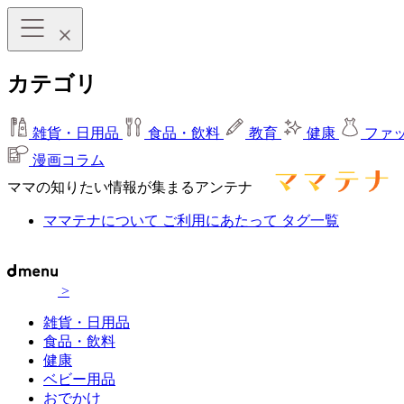
カテゴリ
雑貨・日用品
食品・飲料
教育
健康
ファ
漫画コラム
ママの知りたい情報が集まるアンテナ
ママテナについて
ご利用にあたって
タグ一覧
>
雑貨・日用品
食品・飲料
健康
ベビー用品
おでかけ