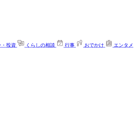
ー・投資
くらしの相談
行事
おでかけ
エンタメ