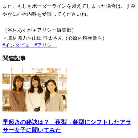
また、もしもボーダーラインを越えてしまった場合は、すみ
やかに心療内科を受診してくださいね。
（谷村あすか＋アリシー編集部）
＜取材協力＞山田 洋太さん（心療内科産業医）
#
インタビュー
#
アリシー
関連記事
早起きの秘訣は？ 夜型→朝型にシフトしたアラ
サー女子に聞いてみた