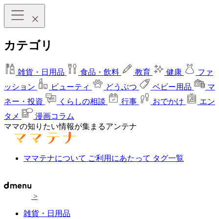
カテゴリ
雑貨・日用品
食品・飲料
教育
健康
ファ
ッション
ビューティ
どうぶつ
ベビー用品
マ
ネー・投資
くらしの相談
行事
おでかけ
エン
タメ
漫画コラム
ママの知りたい情報が集まるアンテナ
ママテナについて
ご利用にあたって
タグ一覧
>
雑貨・日用品