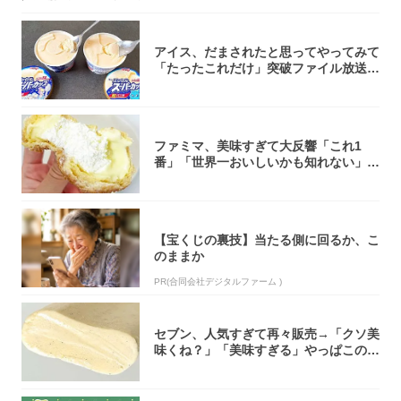
アイス、だまされたと思ってやってみて
「たったこれだけ」突破ファイル放送で
大注目！...
ファミマ、美味すぎて大反響「これ1
番」「世界一おいしいかも知れない」
「飲めそう」
【宝くじの裏技】当たる側に回るか、こ
のままか
PR(合同会社デジタルファーム )
セブン、人気すぎて再々販売→「クソ美
味くね？」「美味すぎる」やっぱこのク
オリティ...