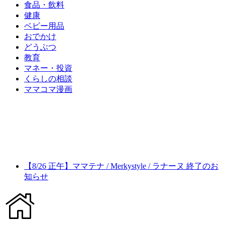
食品・飲料
健康
ベビー用品
おでかけ
どうぶつ
教育
マネー・投資
くらしの相談
ママコマ漫画
【8/26 正午】ママテナ / Merkystyle / ラナーヌ 終了のお
知らせ