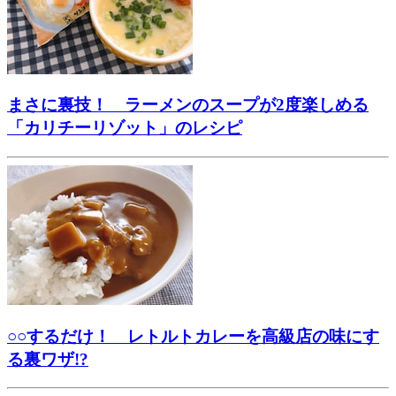
まさに裏技！ ラーメンのスープが2度楽しめる
「カリチーリゾット」のレシピ
○○するだけ！ レトルトカレーを高級店の味にす
る裏ワザ!?