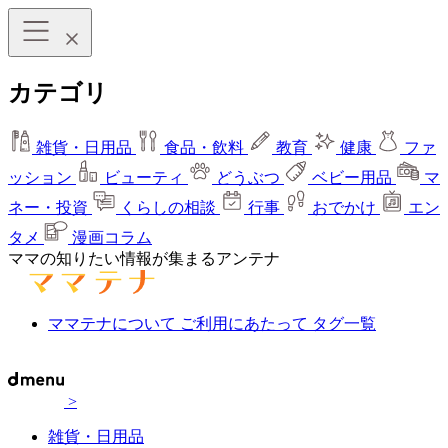
カテゴリ
雑貨・日用品
食品・飲料
教育
健康
ファ
ッション
ビューティ
どうぶつ
ベビー用品
マ
ネー・投資
くらしの相談
行事
おでかけ
エン
タメ
漫画コラム
ママの知りたい情報が集まるアンテナ
ママテナについて
ご利用にあたって
タグ一覧
>
雑貨・日用品