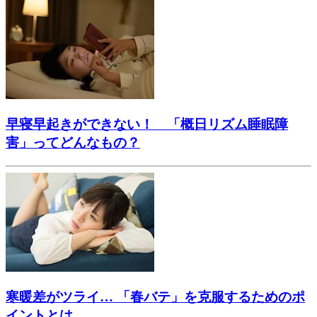
早寝早起きができない！ 「概日リズム睡眠障
害」ってどんなもの？
寒暖差がツライ… 「春バテ」を克服するためのポ
イントとは