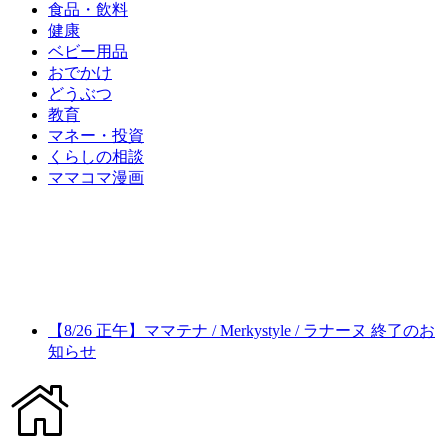
食品・飲料
健康
ベビー用品
おでかけ
どうぶつ
教育
マネー・投資
くらしの相談
ママコマ漫画
【8/26 正午】ママテナ / Merkystyle / ラナーヌ 終了のお
知らせ