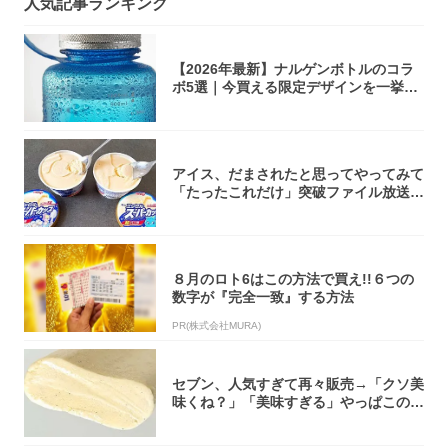
人気記事ランキング
【2026年最新】ナルゲンボトルのコラ
ボ5選｜今買える限定デザインを一挙紹
介！
アイス、だまされたと思ってやってみて
「たったこれだけ」突破ファイル放送で
大注目！...
８月のロト6はこの方法で買え!!６つの
数字が『完全一致』する方法
PR(株式会社MURA)
セブン、人気すぎて再々販売→「クソ美
味くね？」「美味すぎる」やっぱこのク
オリティ...