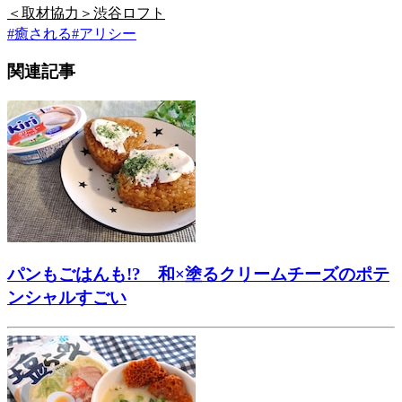
＜取材協力＞渋谷ロフト
#
癒される
#
アリシー
関連記事
パンもごはんも!? 和×塗るクリームチーズのポテ
ンシャルすごい