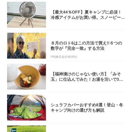
【最大44％OFF】夏キャンプに必須！
冷感アイテムがお買い得。スノーピー
ク・ロゴ...
８月のロト6はこの方法で買え!!６つの
数字が『完全一致』する方法
PR(株式会社MURA)
【福神漬けのじゃない使い方】「みそ
玉」に仕込んでみた！お湯を注いで30
秒で…朝の...
シュラフカバーおすすめ8選！登山・冬
キャンプ向けの選び方も解説